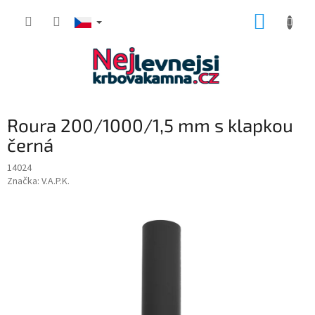
Přejít
NÁKUP
na
obsah
KOŠÍK
Roura 200/1000/1,5 mm s klapkou
černá
14024
Značka:
V.A.P.K.