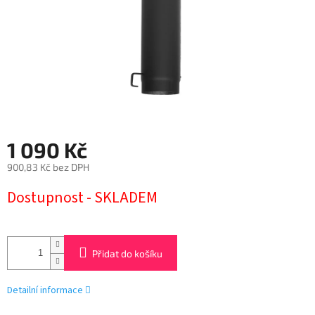
1 090 Kč
900,83 Kč bez DPH
Měrná
Dostupnost - SKLADEM
cena:
Přidat do košíku
Detailní informace