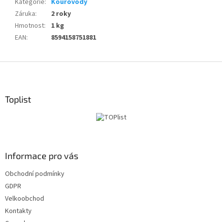
Kategorie
:
Kouřovody
Záruka
:
2 roky
Hmotnost
:
1 kg
EAN
:
8594158751881
Z
á
p
a
Toplist
t
í
Informace pro vás
Obchodní podmínky
GDPR
Velkoobchod
Kontakty