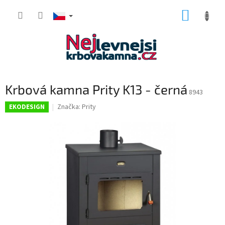
Přejít
NÁKUP
na
obsah
KOŠÍK
Krbová kamna Prity K13 - černá
8943
Značka:
Prity
EKODESIGN