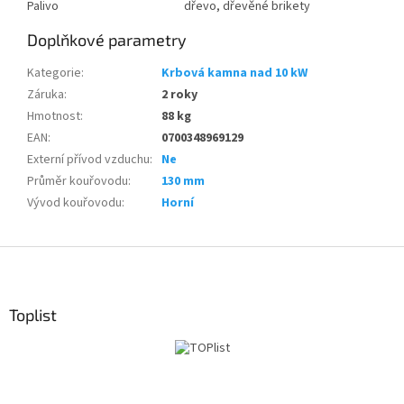
Palivo
dřevo, dřevěné brikety
Doplňkové parametry
Kategorie
:
Krbová kamna nad 10 kW
Záruka
:
2 roky
Hmotnost
:
88 kg
EAN
:
0700348969129
Externí přívod vzduchu
:
Ne
Průměr kouřovodu
:
130 mm
Vývod kouřovodu
:
Horní
Z
á
p
a
Toplist
t
í