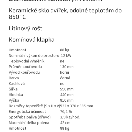
Keramické sklo dvířek, odolné teplotám do
850 °C
Litinový rošt
Komínová klapka
Hmotnost
88 kg
Nominální výkon do prostoru
12 kW
Teplovodní výměník
ne
Průměr kouřovodu
130 mm
Vývod kouřovodu
horní
Barva
černá
Kachlová
ne
Šířka
590 mm
Hloubka
440 mm
Výška
810 mm
Rozměry topeniště (Š x H x V)
522 х 370 х 385 mm
Energetická účinnost
76,2 %
Spotřeba paliva (dřevo)
3,9 kg/hod.
Maximální délka polena
42 cm
Hmotnost
88 kg