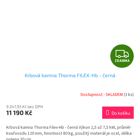
Z
ZDARMA
D
Krbová kamna Thorma FILEX-Hb - černá
A
R
Dostupnost - SKLADEM
(3 ks)
M
9 247,93 Kč bez DPH
11 190 Kč
Do košíku
A
Krbová kamna Thorma Filex-Hb - černá Výkon 2,5 až 7,5 kW, průměr
kouřovodu 120 mm, hmotnost 80 kg, použitý materiál je ocel, délka
polena 30 cm.