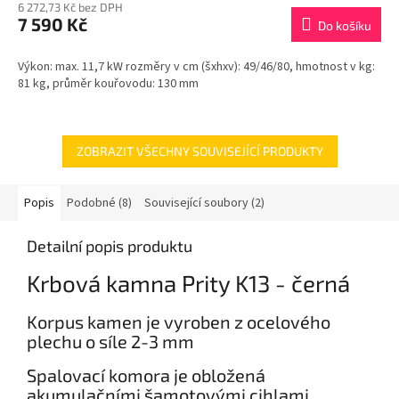
6 272,73 Kč bez DPH
7 590 Kč
Do košíku
Výkon: max. 11,7 kW rozměry v cm (šxhxv): 49/46/80, hmotnost v kg:
81 kg, průměr kouřovodu: 130 mm
ZOBRAZIT VŠECHNY SOUVISEJÍCÍ PRODUKTY
Popis
Podobné (8)
Související soubory (2)
Detailní popis produktu
Krbová kamna Prity K13 - černá
Korpus kamen je vyroben z ocelového
plechu o síle 2-3 mm
Spalovací komora je obložená
akumulačními
šamotovými
cihlami