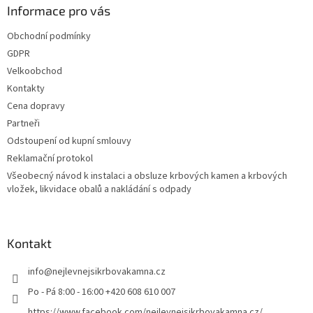
Informace pro vás
Obchodní podmínky
GDPR
Velkoobchod
Kontakty
Cena dopravy
Partneři
Odstoupení od kupní smlouvy
Reklamační protokol
Všeobecný návod k instalaci a obsluze krbových kamen a krbových
vložek, likvidace obalů a nakládání s odpady
Kontakt
info
@
nejlevnejsikrbovakamna.cz
Po - Pá 8:00 - 16:00 +420 608 610 007
https://www.facebook.com/nejlevnejsikrbovakamna.cz/