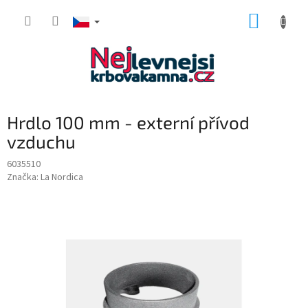
Přejít
NÁKUP
na
obsah
KOŠÍK
Hrdlo 100 mm - externí přívod
vzduchu
6035510
Značka:
La Nordica