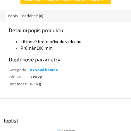
Popis
Podobné (8)
Detailní popis produktu
Litinové hrdlo přívodu vzduchu
Průměr 100 mm
Doplňkové parametry
Kategorie
:
Krbová kamna
Záruka
:
2 roky
Hmotnost
:
0.5 kg
Z
á
p
a
Toplist
t