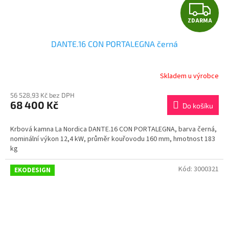
Z
ZDARMA
D
DANTE.16 CON PORTALEGNA černá
A
R
Skladem u výrobce
M
56 528,93 Kč bez DPH
68 400 Kč
Do košíku
A
Krbová kamna La Nordica DANTE.16 CON PORTALEGNA, barva černá,
nominální výkon 12,4 kW, průměr kouřovodu 160 mm, hmotnost 183
kg
Kód:
3000321
EKODESIGN