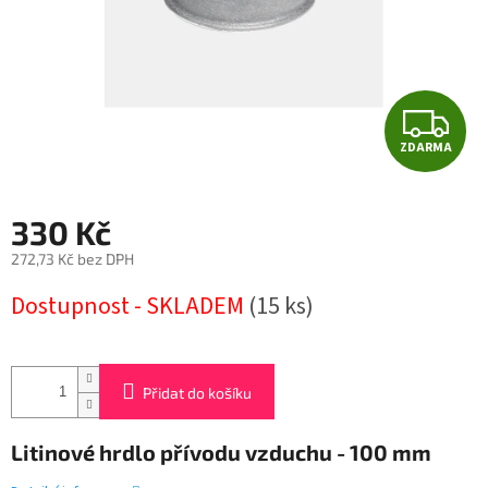
Z
ZDARMA
D
A
330 Kč
R
272,73 Kč bez DPH
Měrná
M
Dostupnost - SKLADEM
(15 ks)
cena:
A
Přidat do košíku
Litinové hrdlo přívodu vzduchu - 100 mm