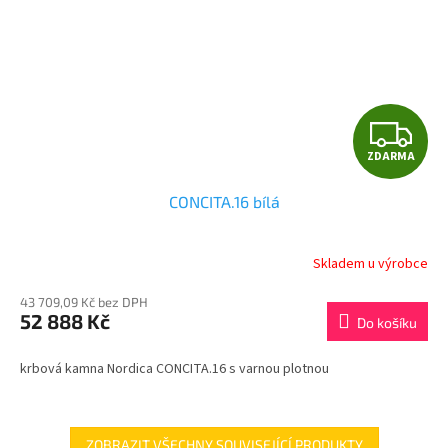
Z
ZDARMA
D
CONCITA.16 bílá
A
R
Skladem u výrobce
M
43 709,09 Kč bez DPH
52 888 Kč
Do košíku
A
krbová kamna Nordica CONCITA.16 s varnou plotnou
ZOBRAZIT VŠECHNY SOUVISEJÍCÍ PRODUKTY