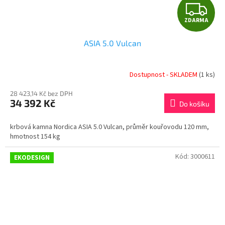
Z
ZDARMA
D
ASIA 5.0 Vulcan
A
R
Dostupnost - SKLADEM
(1 ks)
M
28 423,14 Kč bez DPH
34 392 Kč
Do košíku
A
krbová kamna Nordica ASIA 5.0 Vulcan, průměr kouřovodu 120 mm,
hmotnost 154 kg
Kód:
3000611
EKODESIGN