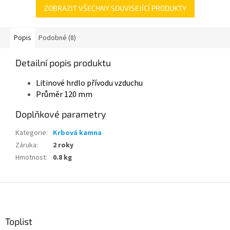
ZOBRAZIT VŠECHNY SOUVISEJÍCÍ PRODUKTY
Popis
Podobné (8)
Detailní popis produktu
Litinové hrdlo přívodu vzduchu
Průměr 120 mm
Doplňkové parametry
Kategorie
:
Krbová kamna
Záruka
:
2 roky
Hmotnost
:
0.8 kg
Z
á
p
a
Toplist