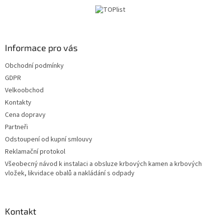
t
í
Informace pro vás
Obchodní podmínky
GDPR
Velkoobchod
Kontakty
Cena dopravy
Partneři
Odstoupení od kupní smlouvy
Reklamační protokol
Všeobecný návod k instalaci a obsluze krbových kamen a krbových
vložek, likvidace obalů a nakládání s odpady
Kontakt