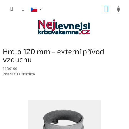
Přejít
NÁKUP
na
obsah
KOŠÍK
Hrdlo 120 mm - externí přívod
vzduchu
1130100
Značka:
La Nordica