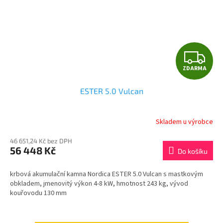
Z
ZDARMA
D
ESTER 5.0 Vulcan
A
R
Skladem u výrobce
M
46 651,24 Kč bez DPH
56 448 Kč
Do košíku
A
krbová akumulační kamna Nordica ESTER 5.0 Vulcan s mastkovým
obkladem, jmenovitý výkon 4-8 kW, hmotnost 243 kg, vývod
kouřovodu 130 mm