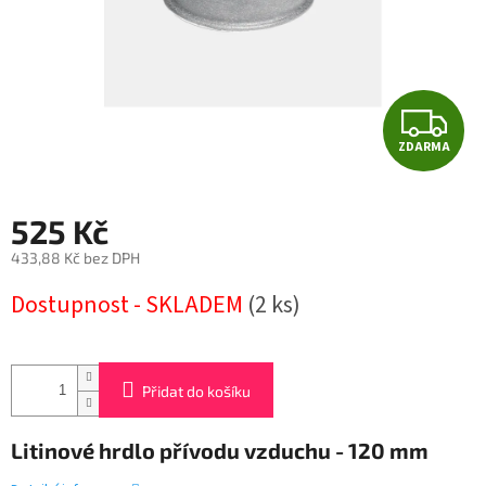
Z
ZDARMA
D
A
525 Kč
R
433,88 Kč bez DPH
Měrná
M
Dostupnost - SKLADEM
(2 ks)
cena:
A
Přidat do košíku
Litinové hrdlo přívodu vzduchu - 120 mm