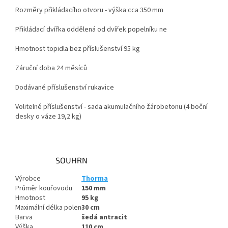
Rozměry přikládacího otvoru - výška cca 350 mm
Přikládací dvířka oddělená od dvířek popelníku ne
Hmotnost topidla bez příslušenství 95 kg
Záruční doba 24 měsíců
Dodávané příslušenství rukavice
Volitelné příslušenství - sada akumulačního žárobetonu (4 boční
desky o váze 19,2 kg)
SOUHRN
Výrobce
Thorma
Průměr kouřovodu
150
mm
Hmotnost
95
kg
Maximální délka polen
30
cm
Barva
šedá antracit
Výška
110
cm