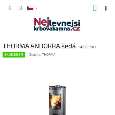
Přejít
NÁKUP
na
obsah
KOŠÍK
THORMA ANDORRA šedá
F9489017011
Značka:
THORMA
EKODESIGN