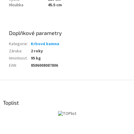
Hloubka
45.5
cm
Doplňkové parametry
Kategorie
:
Krbová kamna
Záruka
:
2 roky
Hmotnost
:
95 kg
EAN
:
8586008087806
Z
á
p
a
Toplist
t
í