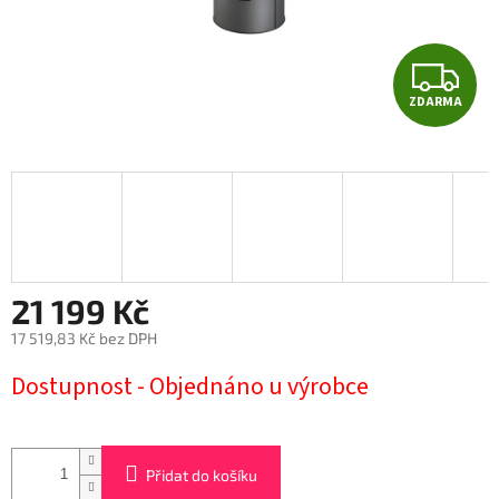
Z
ZDARMA
D
A
R
M
A
21 199 Kč
17 519,83 Kč bez DPH
Měrná
Dostupnost - Objednáno u výrobce
cena:
Přidat do košíku