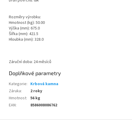
Druh povrchu: lak
Rozměry výrobku:
Hmotnost (kg): 50.00
Výška (mm): 675.0
Šířka (mm): 421.5
Hloubka (mm): 328.0
Záruční doba: 24 měsíců
Doplňkové parametry
Kategorie
:
Krbová kamna
Záruka
:
2 roky
Hmotnost
:
56 kg
EAN
:
8586008086762
Z
á