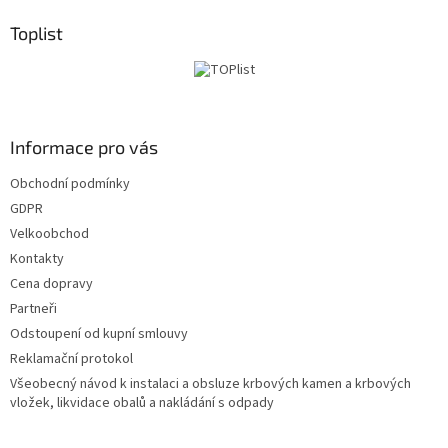
p
a
Toplist
t
í
Informace pro vás
Obchodní podmínky
GDPR
Velkoobchod
Kontakty
Cena dopravy
Partneři
Odstoupení od kupní smlouvy
Reklamační protokol
Všeobecný návod k instalaci a obsluze krbových kamen a krbových
vložek, likvidace obalů a nakládání s odpady