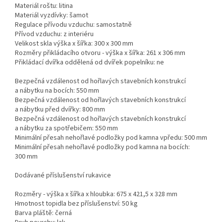
Materiál roštu: litina
Materiál vyzdívky: šamot
Regulace přívodu vzduchu: samostatně
Přívod vzduchu: z interiéru
Velikost skla výška x šířka: 300 x 300 mm
Rozměry přikládacího otvoru - výška x šířka: 261 x 306 mm
Přikládací dvířka oddělená od dvířek popelníku: ne
Bezpečná vzdálenost od hořlavých stavebních konstrukcí
a nábytku na bocích: 550 mm
Bezpečná vzdálenost od hořlavých stavebních konstrukcí
a nábytku před dvířky: 800 mm
Bezpečná vzdálenost od hořlavých stavebních konstrukcí
a nábytku za spotřebičem: 550 mm
Minimální přesah nehořlavé podložky pod kamna vpředu: 500 mm
Minimální přesah nehořlavé podložky pod kamna na bocích:
300 mm
Dodávané příslušenství rukavice
Rozměry - výška x šířka x hloubka: 675 x 421,5 x 328 mm
Hmotnost topidla bez příslušenství: 50 kg
Barva pláště: černá