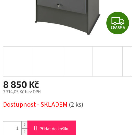
Z
ZDARMA
D
A
R
M
A
8 850 Kč
7 314,05 Kč bez DPH
Měrná
Dostupnost - SKLADEM
(2 ks)
cena:
Přidat do košíku