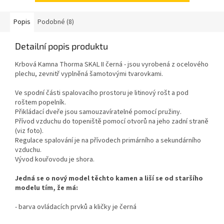
Popis
Podobné (8)
Detailní popis produktu
Krbová Kamna Thorma SKAL II černá - jsou vyrobená z ocelového
plechu, zevnitř vyplněná šamotovými tvarovkami.
Ve spodní části spalovacího prostoru je litinový rošt a pod
roštem popelník.
Přikládací dveře jsou samouzavíratelné pomocí pružiny.
Přívod vzduchu do topeniště pomocí otvorů na jeho zadní straně
(viz foto).
Regulace spalování je na přívodech primárního a sekundárního
vzduchu.
Vývod kouřovodu je shora.
Jedná se o nový model těchto kamen a liší se od staršího
modelu tím, že má:
- barva ovládacích prvků a kličky je černá