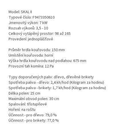
Model: SKAL II
Typové číslo: F9473350610
Jmenovitý výkon: 7 kW
Rozsah výkonů: 3,5 - 10
Celkový vytápěný prostor: 98 až 165
Provedení: jednoplášťové
Průměr hrdla kouřovodu: 150 mm
Umístění kouřovodu: horní
Výška hrdla kouřovodu nad podlahou: 675 mm
Provozní tah komína: 12 Pa
Typy doporučených paliv: dřevo, dřevěné brikety
Spotřeba paliva - dřevo: 2,4 kh/hod (Kilogram za hodinu)
Spotřeba paliva - brikety: 1,7 kh/hod (Kilogram za hodinu)
Délka polen: 25 cm
Maximální obvod polen: 30 cm
Spalování: třístupňové
Hoření: na roštu
Účinnost - pro dřevo: 79,0 %
Účinnost - pro brikety: 77,0 %