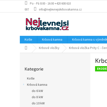
Přejít
Po - Pá 8:00 - 16:00 +420 608 610
na
007
info@nejlevnejsikrbovakamna.cz
obsah
Kotle
Krbová kamna
Krbová kamna s výměn
Domů
Krbové vložky
Krbová vložka Prity C - če
P
Krbo
o
Přeskočit
s
Kategorie
kategorie
EKODE
t
r
Kotle
a
Krbová kamna
n
do 6 kW
n
í
do 8 kW
p
do 10 kW