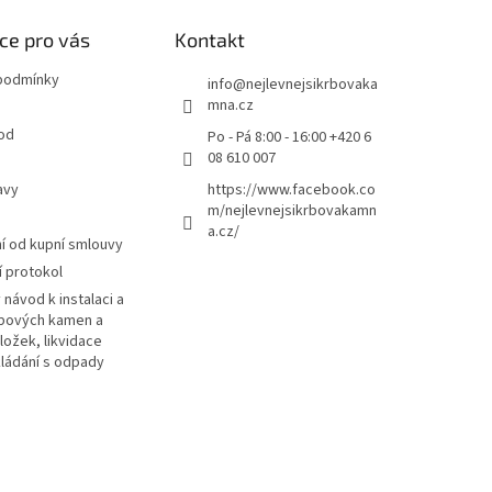
ce pro vás
Kontakt
podmínky
info
@
nejlevnejsikrbovaka
mna.cz
od
Po - Pá 8:00 - 16:00 +420 6
08 610 007
avy
https://www.facebook.co
m/nejlevnejsikrbovakamn
a.cz/
 od kupní smlouvy
 protokol
návod k instalaci a
rbových kamen a
ložek, likvidace
kládání s odpady