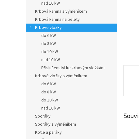
a
nad 10 kW
n
Krbová kamna s výměníkem
e
Krbová kamna na pelety
l
Krbové vložky
do 6 kW
do 8 kW
do 10 kW
nad 10 kW
Příslušenství ke krbovým vložkám
Krbové vložky s výměníkem
do 6 kW
do 8 kW
do 10 kW
nad 10 kW
Souvi
Sporáky
Sporáky s výměníkem
Kotle a pařáky