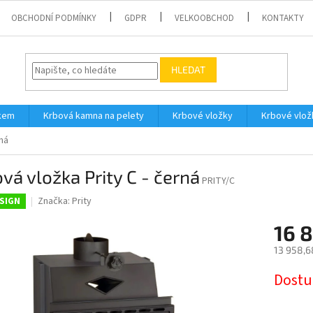
OBCHODNÍ PODMÍNKY
GDPR
VELKOOBCHOD
KONTAKTY
HLEDAT
íkem
Krbová kamna na pelety
Krbové vložky
Krbové vlož
rná
vá vložka Prity C - černá
PRITY/C
Značka:
Prity
SIGN
16 
13 958,6
Měrná
Dostu
cena: