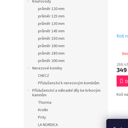
Kouřovody
průměr 120 mm
průměr 125 mm
průměr 130 mm
průměr 145 mm
Koš n
průměr 150 mm
průměr 160 mm
průměr 180 mm
Do
průměr 200 mm
288,43
Nerezové komíny
349
CHECZ
D
Příslušenství k nerezovým komínům
Příslušenství a náhradní díly ke krbovým
Koš na
kamnům
Thorma
Kratki
Prity
Popi
LA NORDICA