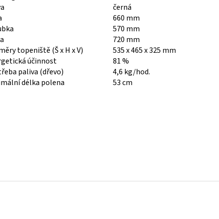
va
černá
a
660 mm
ubka
570 mm
ka
720 mm
ěry topeniště (Š x H x V)
535 x 465 x 325 mm
getická účinnost
81 %
řeba paliva (dřevo)
4,6 kg/hod.
mální délka polena
53 cm