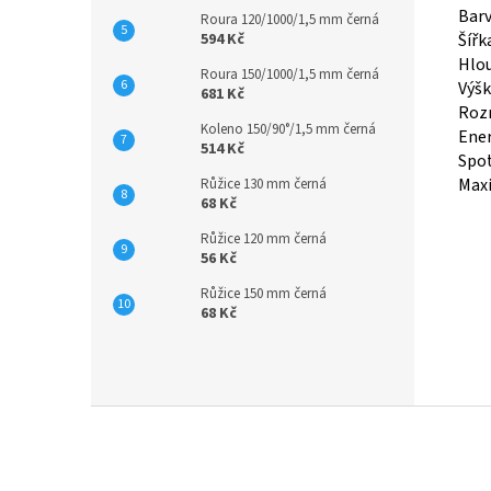
Bar
Roura 120/1000/1,5 mm černá
594 Kč
Šířk
Hlo
Roura 150/1000/1,5 mm černá
Výš
681 Kč
Rozm
Koleno 150/90°/1,5 mm černá
Ener
514 Kč
Spot
Maxi
Růžice 130 mm černá
68 Kč
Růžice 120 mm černá
56 Kč
Růžice 150 mm černá
68 Kč
Z
á
p
a