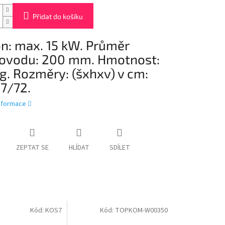
Přidat do košíku
n: max. 15 kW. Průměr
ovodu: 200 mm. Hmotnost:
Kg. Rozměry: (šxhxv) v cm:
7/72.
informace
ZEPTAT SE
HLÍDAT
SDÍLET
Kód:
KOS7
Kód:
TOPKOM-W00350