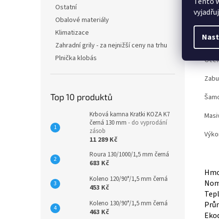
Tento 
Ostatní
vyjadřu
Obalové materiály
Det
Klimatizace
Nast
Litin
Zahradní grily - za nejnižší ceny na trhu
Plnička klobás
Ocel
Zabu
Top 10 produktů
Šamo
Krbová kamna Kratki KOZA K7
Masiv
černá 130 mm
- do vyprodání
zásob
Výko
11 289 Kč
Roura 130/1000/1,5 mm černá
683 Kč
Hmo
Koleno 120/90°/1,5 mm černá
Nomi
453 Kč
Tep
Koleno 130/90°/1,5 mm černá
Prů
463 Kč
Eko