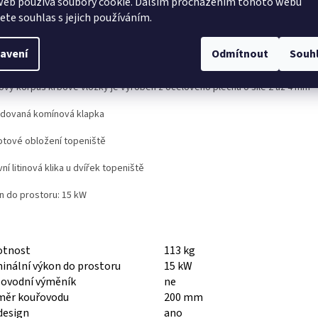
web používá soubory cookie. Dalším procházením tohoto webu
jete souhlas s jejich používáním.
ailní popis produktu
avení
Odmítnout
Souh
ová dvířka
ový korpus krbové vložky je vyroben z ocelového plechu o síle 2 až 4 mm
dovaná komínová klapka
tové obložení topeniště
ní litinová klika u dvířek topeniště
n do prostoru: 15 kW
tnost
113 kg
nální výkon do prostoru
15 kW
lovodní výměník
ne
měr kouřovodu
200 mm
design
ano