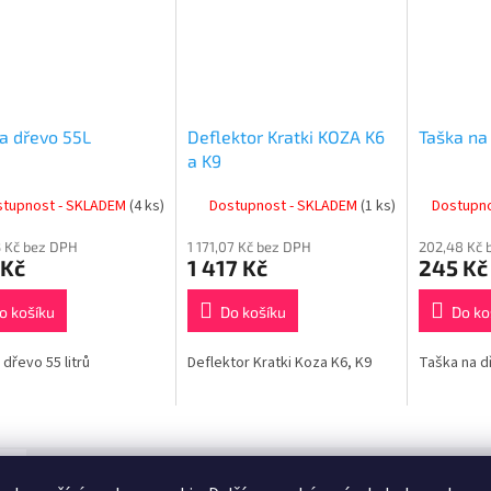
a dřevo 55L
Deflektor Kratki KOZA K6
Taška na
a K9
stupnost - SKLADEM
(4 ks)
Dostupnost - SKLADEM
(1 ks)
Dostupn
 Kč bez DPH
1 171,07 Kč bez DPH
202,48 Kč 
 Kč
1 417 Kč
245 Kč
o košíku
Do košíku
Do ko
 dřevo 55 litrů
Deflektor Kratki Koza K6, K9
Taška na d
s
Podobné (8)
Související soubory (2)