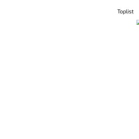
t
Toplist
í