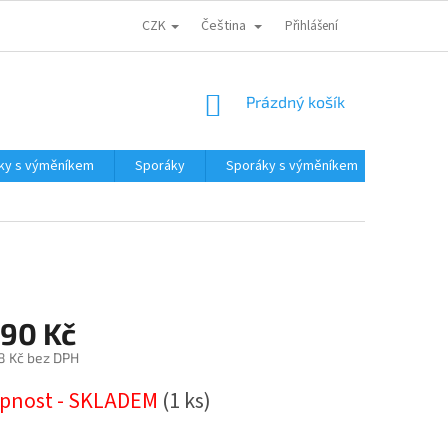
CZK
Čeština
CENA DOPRAVY
PARTNEŘI
ODSTOUPENÍ OD KUPNÍ SMLOUVY
Přihlášení
NÁKUPNÍ
Prázdný košík
KOŠÍK
ky s výměníkem
Sporáky
Sporáky s výměníkem
Kotle a
890 Kč
8 Kč bez DPH
pnost - SKLADEM
(1 ks)