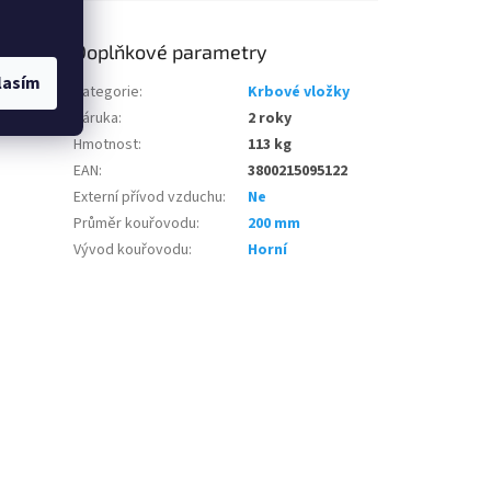
Doplňkové parametry
lasím
Kategorie
:
Krbové vložky
Záruka
:
2 roky
Hmotnost
:
113 kg
EAN
:
3800215095122
Externí přívod vzduchu
:
Ne
Průměr kouřovodu
:
200 mm
Vývod kouřovodu
:
Horní