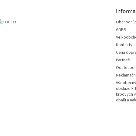
Informa
Obchodní 
GDPR
Velkoobch
Kontakty
Cena dopr
Partneři
Odstoupení
Reklamační
Všeobecný 
obsluze k
krbových v
obalů a na