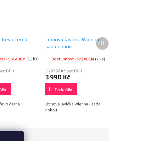
 dřevo černá
Litinová lavička Wienna -
Další
produkt
sada nohou
ost - SKLADEM
(11 ks)
Dostupnost - SKLADEM
(7 ks)
bez DPH
3 297,52 Kč bez DPH
3 990 Kč
šíku
Do košíku
řevo černá
Litinová lavička Wienna - sada
nohou