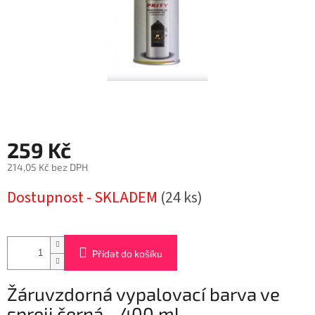
259 Kč
214,05 Kč bez DPH
Měrná
Dostupnost - SKLADEM
(24 ks)
cena:
Přidat do košíku
Žáruvzdorná vypalovací barva ve
spreji černá - 400 ml