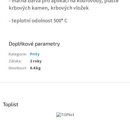
- matná barva pro aplikaci na kouřovody, pláště
krbových kamen, krbových vložek
- teplotní odolnost 500° C
Doplňkové parametry
Kategorie
:
Prity
Záruka
:
2 roky
Hmotnost
:
0.4 kg
Z
á
p
a
Toplist
t
í