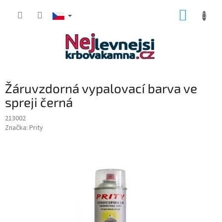
Přejít
NÁKUP
na
obsah
KOŠÍK
Žáruvzdorná vypalovací barva ve
spreji černá
213002
Značka:
Prity