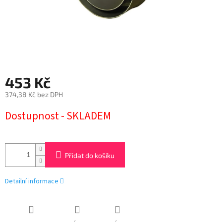
453 Kč
374,38 Kč bez DPH
Měrná
Dostupnost - SKLADEM
cena:
Přidat do košíku
Detailní informace