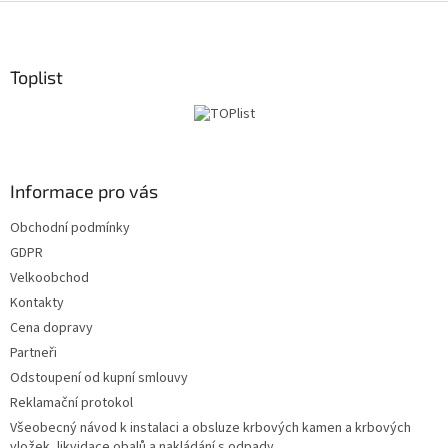
Z
á
p
a
Toplist
t
í
Informace pro vás
Obchodní podmínky
GDPR
Velkoobchod
Kontakty
Cena dopravy
Partneři
Odstoupení od kupní smlouvy
Reklamační protokol
Všeobecný návod k instalaci a obsluze krbových kamen a krbových
vložek, likvidace obalů a nakládání s odpady