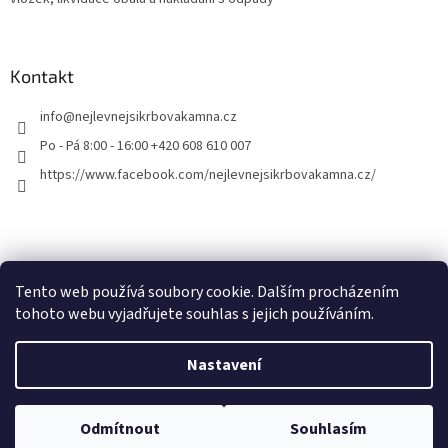
Kontakt
info
@
nejlevnejsikrbovakamna.cz
Po - Pá 8:00 - 16:00 +420 608 610 007
https://www.facebook.com/nejlevnejsikrbovakamna.cz/
Tento web používá soubory cookie. Dalším procházením
tohoto webu vyjadřujete souhlas s jejich používáním.
Vytvořil Shoptet
Nastavení
Copyright 2026
Nejlevnejsikrbovakamna.cz
. Všechna práva
Odmítnout
Souhlasím
vyhrazena.
Upravit nastavení cookies