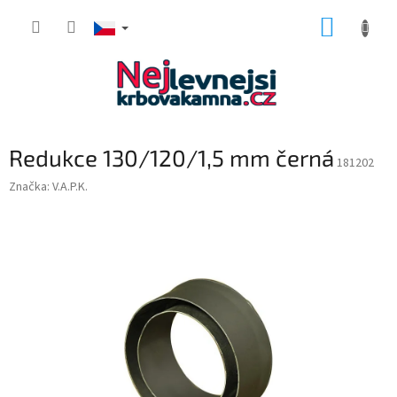
Přejít
NÁKUP
na
obsah
KOŠÍK
Redukce 130/120/1,5 mm černá
181202
Značka:
V.A.P.K.