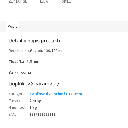
ZEPTAT SE
HLÍDAT
SDÍLET
Popis
Detailní popis produktu
Redukce kouřovodu 130/120 mm
Tloušťka - 1,5 mm
Barva - černá
Doplňkové parametry
Kategorie
:
Kouřovody - průměr 120 mm
Záruka
:
2 roky
Hmotnost
:
1 kg
EAN
:
8594158755919