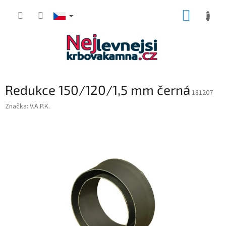
Přejít
NÁKUP
na
obsah
KOŠÍK
Redukce 150/120/1,5 mm černá
181207
Značka:
V.A.P.K.