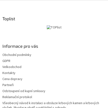
Z
á
p
a
Toplist
t
í
Informace pro vás
Obchodní podmínky
GDPR
Velkoobchod
Kontakty
Cena dopravy
Partneři
Odstoupení od kupní smlouvy
Reklamační protokol
Všeobecný návod k instalaci a obsluze krbových kamen a krbových
vložek, likvidace obalů a nakládání s odpady