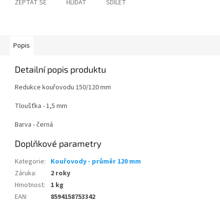
ZEPTAT SE
HLÍDAT
SDÍLET
Popis
Detailní popis produktu
Redukce kouřovodu 150/120 mm
Tloušťka - 1,5 mm
Barva - černá
Doplňkové parametry
Kategorie
:
Kouřovody - průměr 120 mm
Záruka
:
2 roky
Hmotnost
:
1 kg
EAN
:
8594158753342