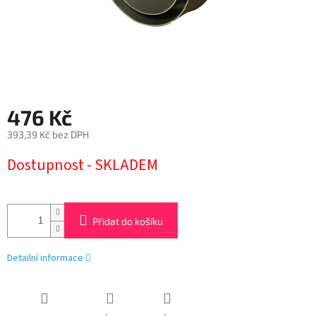
476 Kč
393,39 Kč bez DPH
Měrná
Dostupnost - SKLADEM
cena:
Přidat do košíku
Detailní informace