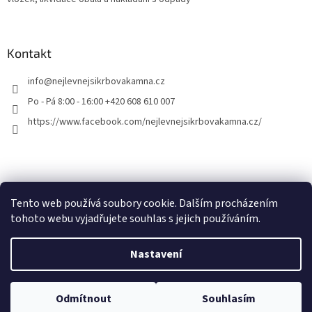
Kontakt
info
@
nejlevnejsikrbovakamna.cz
Po - Pá 8:00 - 16:00 +420 608 610 007
https://www.facebook.com/nejlevnejsikrbovakamna.cz/
Tento web používá soubory cookie. Dalším procházením
tohoto webu vyjadřujete souhlas s jejich používáním.
Vytvořil Shoptet
Nastavení
Copyright 2026
Nejlevnejsikrbovakamna.cz
. Všechna práva
Odmítnout
Souhlasím
vyhrazena.
Upravit nastavení cookies