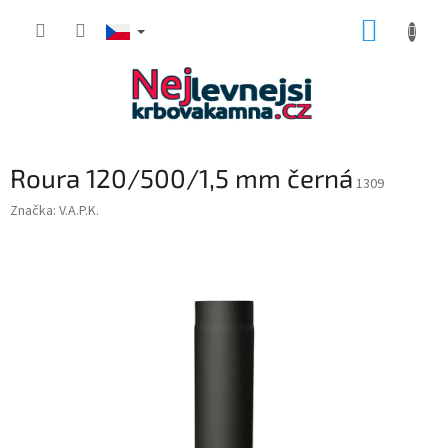
Přejít
NÁKUP
na
obsah
KOŠÍK
Roura 120/500/1,5 mm černá
1309
Značka:
V.A.P.K.