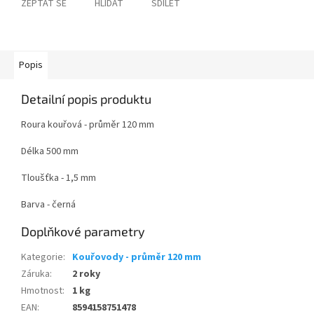
ZEPTAT SE
HLÍDAT
SDÍLET
Popis
Detailní popis produktu
Roura kouřová - průměr 120 mm
Délka 500 mm
Tloušťka - 1,5 mm
Barva - černá
Doplňkové parametry
Kategorie
:
Kouřovody - průměr 120 mm
Záruka
:
2 roky
Hmotnost
:
1 kg
EAN
:
8594158751478