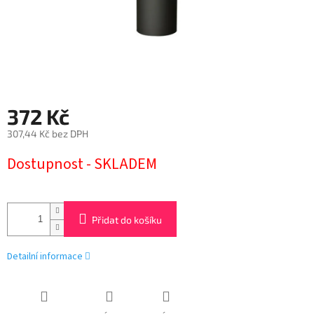
372 Kč
307,44 Kč bez DPH
Měrná
Dostupnost - SKLADEM
cena:
Přidat do košíku
Detailní informace