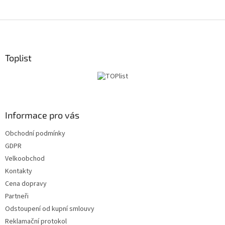
Z
á
p
a
Toplist
t
í
Informace pro vás
Obchodní podmínky
GDPR
Velkoobchod
Kontakty
Cena dopravy
Partneři
Odstoupení od kupní smlouvy
Reklamační protokol