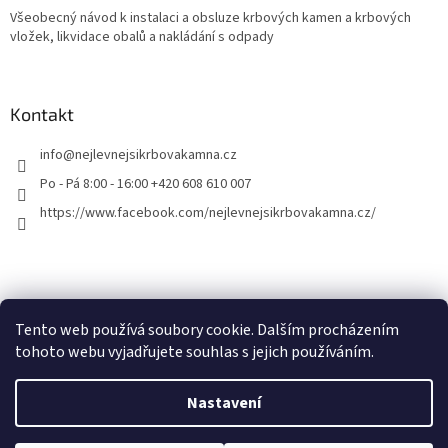
Všeobecný návod k instalaci a obsluze krbových kamen a krbových
vložek, likvidace obalů a nakládání s odpady
Kontakt
info
@
nejlevnejsikrbovakamna.cz
Po - Pá 8:00 - 16:00 +420 608 610 007
https://www.facebook.com/nejlevnejsikrbovakamna.cz/
Tento web používá soubory cookie. Dalším procházením
tohoto webu vyjadřujete souhlas s jejich používáním.
Vytvořil Shoptet
Nastavení