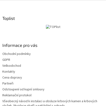
Z
á
p
a
Toplist
t
í
Informace pro vás
Obchodní podmínky
GDPR
Velkoobchod
Kontakty
Cena dopravy
Partneři
Odstoupení od kupní smlouvy
Reklamační protokol
Všeobecný návod k instalaci a obsluze krbových kamen a krbových
vložek, likvidace obalů a nakládání s odpady