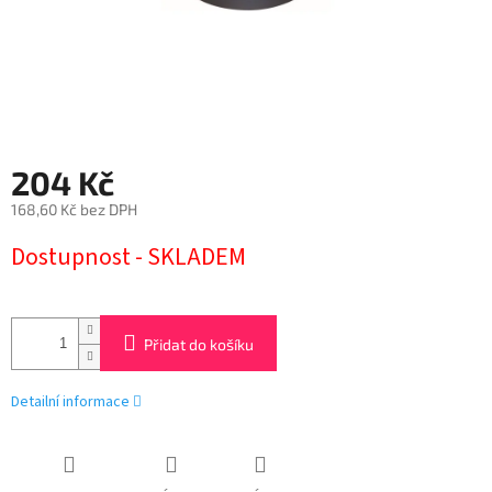
204 Kč
168,60 Kč bez DPH
Měrná
Dostupnost - SKLADEM
cena:
Přidat do košíku
Detailní informace