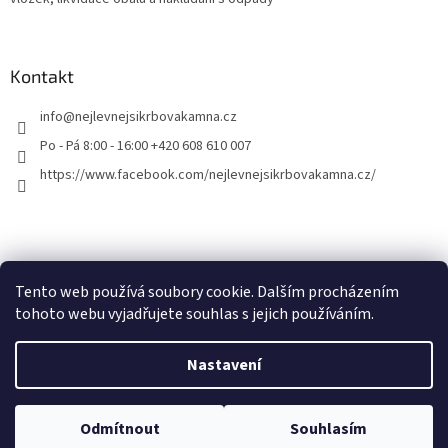
Kontakt
info
@
nejlevnejsikrbovakamna.cz
Po - Pá 8:00 - 16:00 +420 608 610 007
https://www.facebook.com/nejlevnejsikrbovakamna.cz/
Tento web používá soubory cookie. Dalším procházením
tohoto webu vyjadřujete souhlas s jejich používáním.
Vytvořil Shoptet
Nastavení
Copyright 2026
Nejlevnejsikrbovakamna.cz
. Všechna práva
Odmítnout
Souhlasím
vyhrazena.
Upravit nastavení cookies