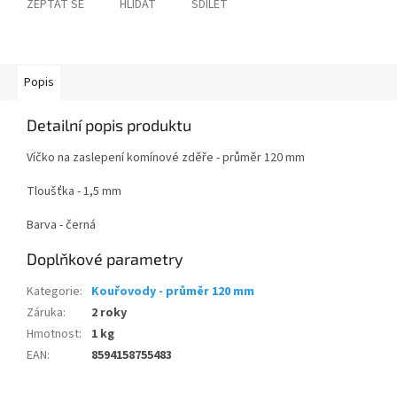
ZEPTAT SE
HLÍDAT
SDÍLET
Popis
Detailní popis produktu
Víčko na zaslepení komínové zděře - průměr 120 mm
Tloušťka - 1,5 mm
Barva - černá
Doplňkové parametry
Kategorie
:
Kouřovody - průměr 120 mm
Záruka
:
2 roky
Hmotnost
:
1 kg
EAN
:
8594158755483