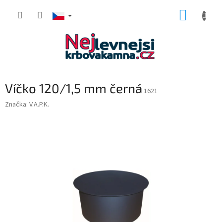
Přejít
NÁKUP
na
obsah
KOŠÍK
Víčko 120/1,5 mm černá
1621
Značka:
V.A.P.K.