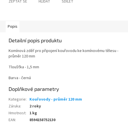
ZEPTAT SE
HLÍDAT
SDÍLET
Popis
Detailní popis produktu
Komínová zděř pro připojení kouřovodu ke komínovému tělesu -
průměr 120 mm
Tloušťka - 1,5 mm
Barva - černá
Doplňkové parametry
Kategorie
:
Kouřovody - průměr 120 mm
Záruka
:
2 roky
Hmotnost
:
1 kg
EAN
:
8594158752130