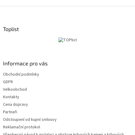
Z
á
p
a
Toplist
t
í
Informace pro vás
Obchodní podmínky
GDPR
Velkoobchod
Kontakty
Cena dopravy
Partneři
Odstoupení od kupní smlouvy
Reklamační protokol
Všeobecný návod k instalaci a obsluze krbových kamen a krbových