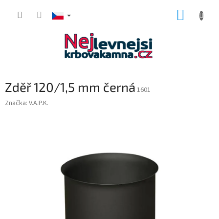
Přejít
NÁKUP
na
obsah
KOŠÍK
Zděř 120/1,5 mm černá
1601
Značka:
V.A.P.K.