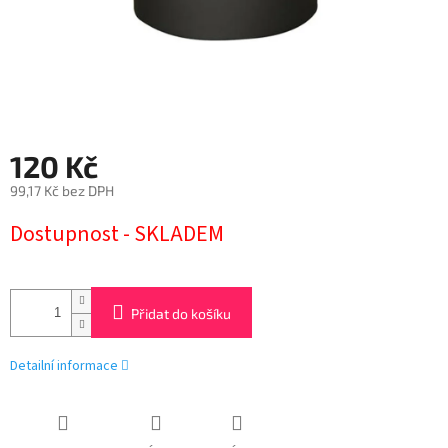
120 Kč
99,17 Kč bez DPH
Měrná
Dostupnost - SKLADEM
cena:
Přidat do košíku
Detailní informace