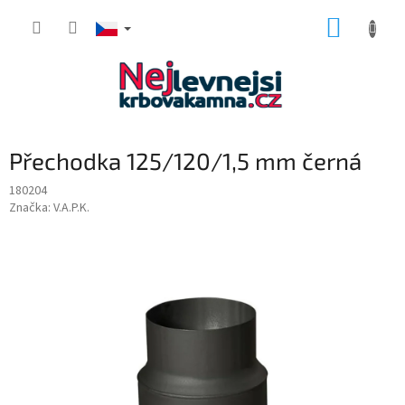
Přejít
NÁKUP
na
obsah
KOŠÍK
Přechodka 125/120/1,5 mm černá
180204
Značka:
V.A.P.K.