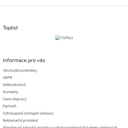
Z
á
p
a
Toplist
t
í
Informace pro vás
Obchodní podmínky
GDPR
Velkoobchod
Kontakty
Cena dopravy
Partneři
Odstoupení od kupní smlouvy
Reklamační protokol
Všeobecný návod k instalaci a obsluze krbových kamen a krbových