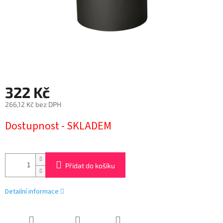
322 Kč
266,12 Kč bez DPH
Měrná
Dostupnost - SKLADEM
cena:
Přidat do košíku
Detailní informace