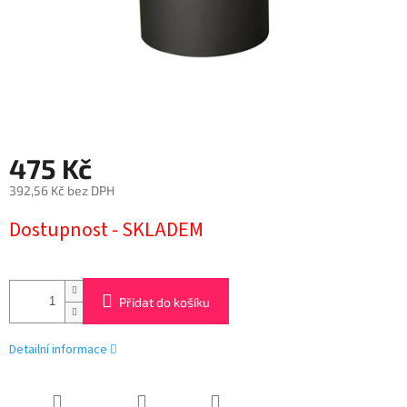
475 Kč
392,56 Kč bez DPH
Měrná
Dostupnost - SKLADEM
cena:
Přidat do košíku
Detailní informace