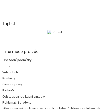
Z
á
p
a
Toplist
t
í
Informace pro vás
Obchodní podmínky
GDPR
Velkoobchod
Kontakty
Cena dopravy
Partneři
Odstoupení od kupní smlouvy
Reklamační protokol
Všeobecný návod k instalaci a obsluze krbových kamen a krbových