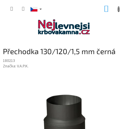
Přejít
NÁKUP
na
obsah
KOŠÍK
Přechodka 130/120/1,5 mm černá
180213
Značka:
V.A.P.K.