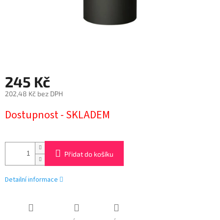
245 Kč
202,48 Kč bez DPH
Měrná
Dostupnost - SKLADEM
cena:
Přidat do košíku
Detailní informace