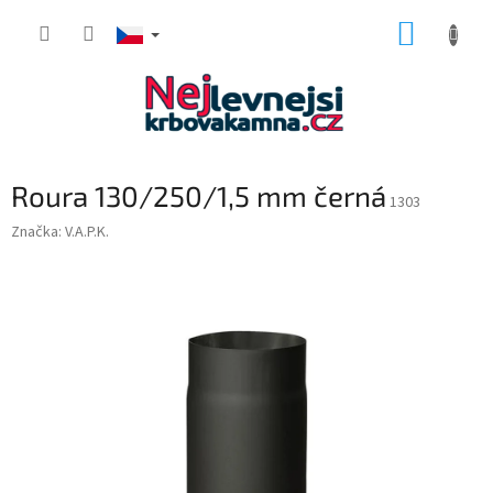
Přejít
NÁKUP
na
obsah
KOŠÍK
Roura 130/250/1,5 mm černá
1303
Značka:
V.A.P.K.