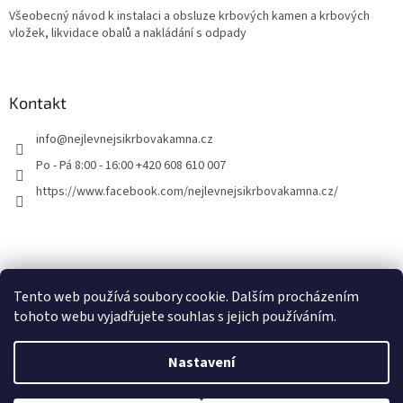
Všeobecný návod k instalaci a obsluze krbových kamen a krbových
vložek, likvidace obalů a nakládání s odpady
Kontakt
info
@
nejlevnejsikrbovakamna.cz
Po - Pá 8:00 - 16:00 +420 608 610 007
https://www.facebook.com/nejlevnejsikrbovakamna.cz/
Tento web používá soubory cookie. Dalším procházením
tohoto webu vyjadřujete souhlas s jejich používáním.
Vytvořil Shoptet
Nastavení