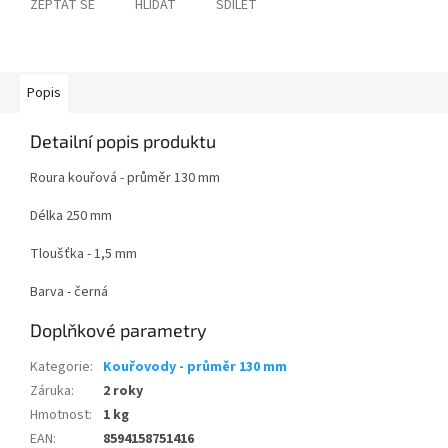
ZEPTAT SE
HLÍDAT
SDÍLET
Popis
Detailní popis produktu
Roura kouřová - průměr 130 mm
Délka 250 mm
Tloušťka - 1,5 mm
Barva - černá
Doplňkové parametry
Kategorie
:
Kouřovody - průměr 130 mm
Záruka
:
2 roky
Hmotnost
:
1 kg
EAN
:
8594158751416