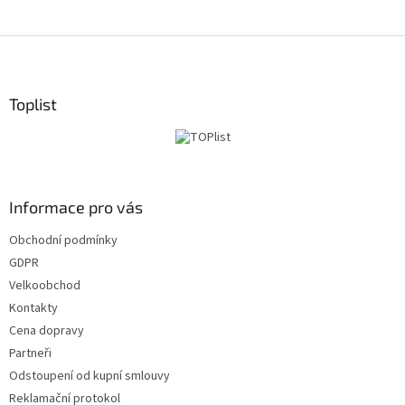
Z
á
p
a
Toplist
t
í
Informace pro vás
Obchodní podmínky
GDPR
Velkoobchod
Kontakty
Cena dopravy
Partneři
Odstoupení od kupní smlouvy
Reklamační protokol