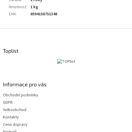
Záruka
:
2 roky
Hmotnost
:
1 kg
EAN
:
8594158751348
Z
á
p
a
Toplist
t
í
Informace pro vás
Obchodní podmínky
GDPR
Velkoobchod
Kontakty
Cena dopravy