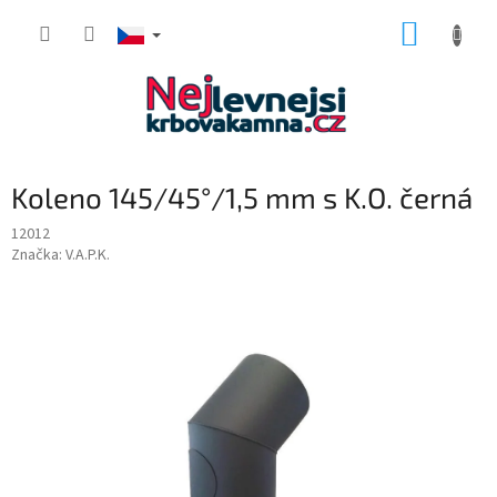
Přejít
NÁKUP
na
obsah
KOŠÍK
Koleno 145/45°/1,5 mm s K.O. černá
12012
Značka:
V.A.P.K.