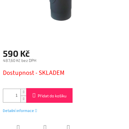
590 Kč
487,60 Kč bez DPH
Měrná
Dostupnost - SKLADEM
cena:
Přidat do košíku
Detailní informace