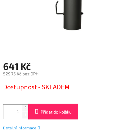
641 Kč
529,75 Kč bez DPH
Měrná
Dostupnost - SKLADEM
cena:
Přidat do košíku
Detailní informace