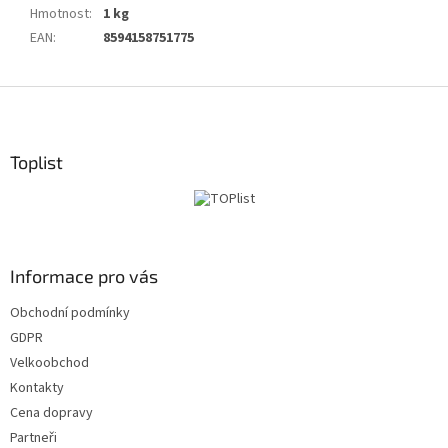
Hmotnost
:
1 kg
EAN
:
8594158751775
Z
á
p
a
Toplist
t
í
Informace pro vás
Obchodní podmínky
GDPR
Velkoobchod
Kontakty
Cena dopravy
Partneři