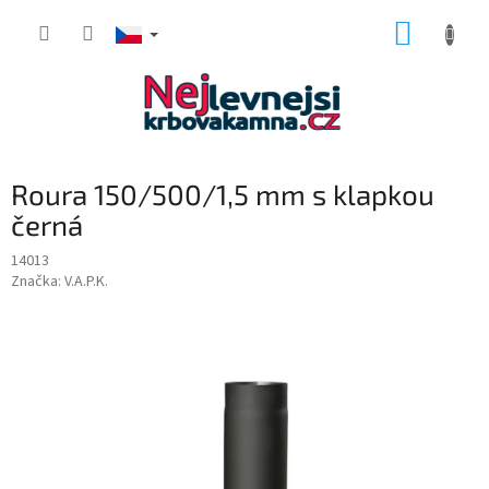
Přejít
NÁKUP
na
obsah
KOŠÍK
Roura 150/500/1,5 mm s klapkou
černá
14013
Značka:
V.A.P.K.