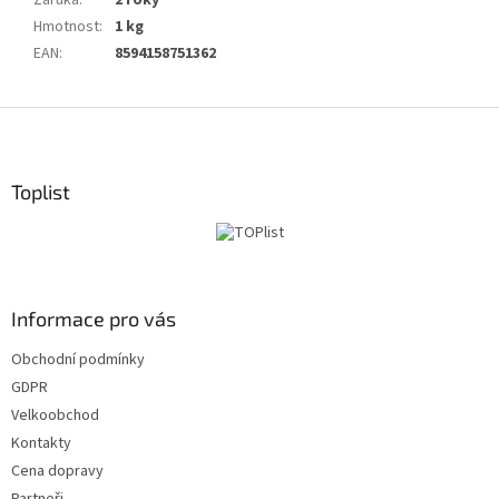
Záruka
:
2 roky
Hmotnost
:
1 kg
EAN
:
8594158751362
Z
á
p
a
Toplist
t
í
Informace pro vás
Obchodní podmínky
GDPR
Velkoobchod
Kontakty
Cena dopravy