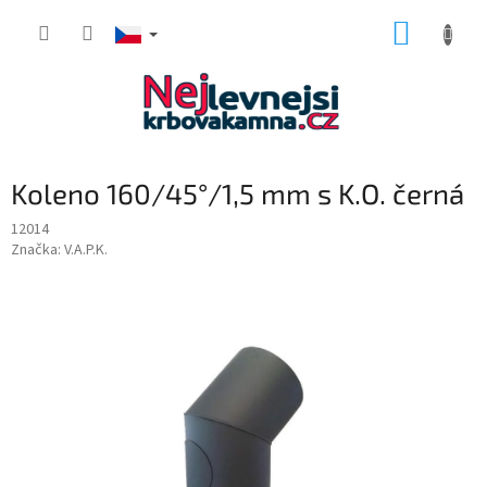
Přejít
NÁKUP
na
obsah
KOŠÍK
Koleno 160/45°/1,5 mm s K.O. černá
12014
Značka:
V.A.P.K.