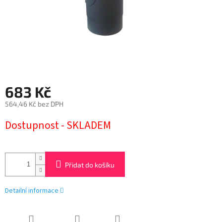
683 Kč
564,46 Kč bez DPH
Měrná
Dostupnost - SKLADEM
cena:
Přidat do košíku
Detailní informace