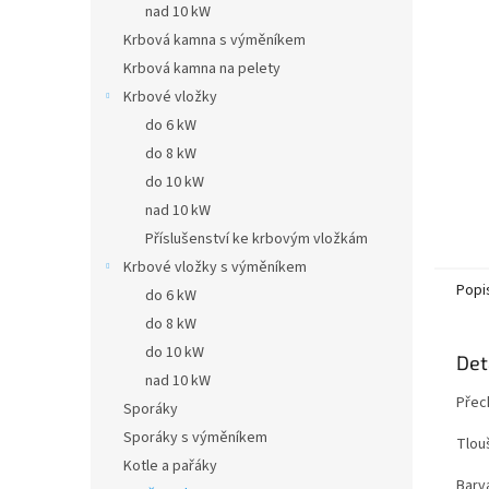
a
nad 10 kW
n
Krbová kamna s výměníkem
e
Krbová kamna na pelety
l
Krbové vložky
do 6 kW
do 8 kW
do 10 kW
nad 10 kW
Příslušenství ke krbovým vložkám
Krbové vložky s výměníkem
Popi
do 6 kW
do 8 kW
do 10 kW
Det
nad 10 kW
Přec
Sporáky
Sporáky s výměníkem
Tlou
Kotle a pařáky
Barva