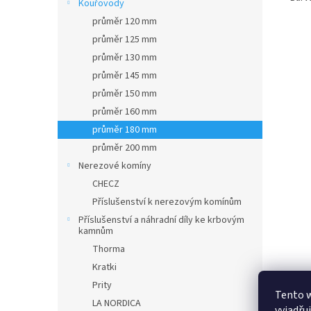
Kouřovody
průměr 120 mm
průměr 125 mm
průměr 130 mm
průměr 145 mm
průměr 150 mm
průměr 160 mm
průměr 180 mm
průměr 200 mm
Nerezové komíny
CHECZ
Příslušenství k nerezovým komínům
Příslušenství a náhradní díly ke krbovým
kamnům
Thorma
Kratki
Prity
Tento 
LA NORDICA
vyjadřu