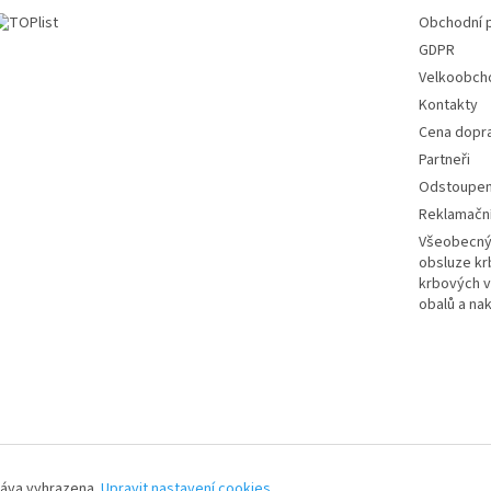
Obchodní 
GDPR
Velkoobch
Kontakty
Cena dopr
Partneři
Odstoupení
Reklamační
Všeobecný 
obsluze k
krbových v
obalů a na
ráva vyhrazena.
Upravit nastavení cookies