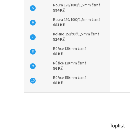
Roura 120/1000/1,5 mm černá
594 Kč
Roura 150/1000/1,5 mm černá
681 Kč
Koleno 150/90°/1,5 mm černá
514 Kč
Růžice 130 mm černá
68 Kč
Růžice 120 mm černá
56 Kč
Růžice 150 mm černá
68 Kč
Z
á
p
a
t
Toplist
í