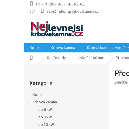
Přejít
Po - Pá 8:00 - 16:00 +420 608 610
na
007
info@nejlevnejsikrbovakamna.cz
obsah
Kotle
Krbová kamna
Krbová kamna s výměn
Domů
Kouřovody
průměr 180 mm
Přecho
P
Pře
o
Přeskočit
s
Značka:
Kategorie
kategorie
t
r
Kotle
a
Krbová kamna
n
do 6 kW
n
í
do 8 kW
p
do 10 kW