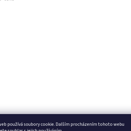
web používá soubory cookie. Dalším procházením tohoto webu
jete souhlas s jejich používáním.