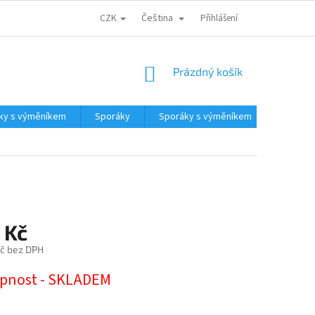
CZK
Čeština
CENA DOPRAVY
PARTNEŘI
ODSTOUPENÍ OD KUPNÍ SMLOUVY
Přihlášení
NÁKUPNÍ
Prázdný košík
KOŠÍK
ky s výměníkem
Sporáky
Sporáky s výměníkem
Kotle a
 Kč
č bez DPH
pnost - SKLADEM