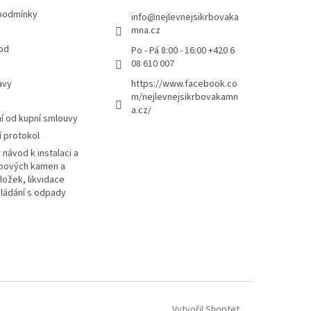
podmínky
info
@
nejlevnejsikrbovaka
mna.cz
od
Po - Pá 8:00 - 16:00 +420 6
08 610 007
avy
https://www.facebook.co
m/nejlevnejsikrbovakamn
a.cz/
 od kupní smlouvy
 protokol
návod k instalaci a
rbových kamen a
ložek, likvidace
kládání s odpady
Vytvořil Shoptet