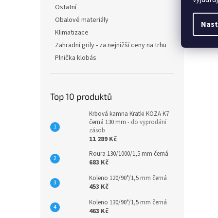
Ostatní
Obalové materiály
Nast
Klimatizace
Zahradní grily - za nejnižší ceny na trhu
Plnička klobás
Top 10 produktů
Krbová kamna Kratki KOZA K7
černá 130 mm
- do vyprodání
zásob
11 289 Kč
Roura 130/1000/1,5 mm černá
683 Kč
Koleno 120/90°/1,5 mm černá
453 Kč
Koleno 130/90°/1,5 mm černá
463 Kč