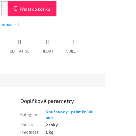
Přidat do košíku
informace
ZEPTAT SE
HLÍDAT
SDÍLET
Doplňkové parametry
Kouřovody - průměr 180
Kategorie
:
mm
Záruka
:
2 roky
Hmotnost
:
1 kg