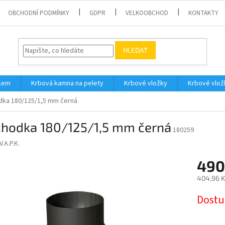
OBCHODNÍ PODMÍNKY
GDPR
VELKOOBCHOD
KONTAKTY
HLEDAT
íkem
Krbová kamna na pelety
Krbové vložky
Krbové vlož
dka 180/125/1,5 mm černá
chodka 180/125/1,5 mm černá
180259
V.A.P.K.
490
404,96 K
Měrná
Dostu
cena: