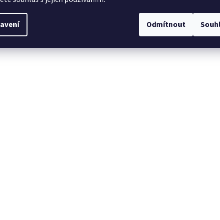
avení
Odmítnout
Souh