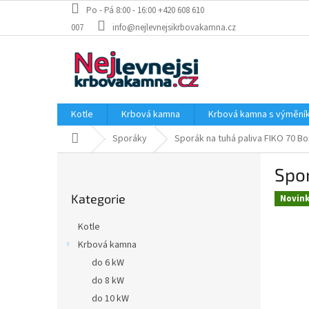
Přejít
Po - Pá 8:00 - 16:00 +420 608 610
na
007
info@nejlevnejsikrbovakamna.cz
obsah
Kotle
Krbová kamna
Krbová kamna s výměn
Domů
Sporáky
Sporák na tuhá paliva FIKO 70 Bo
P
Spor
o
Přeskočit
s
Kategorie
kategorie
Novin
t
r
Kotle
a
Krbová kamna
n
do 6 kW
n
í
do 8 kW
p
do 10 kW