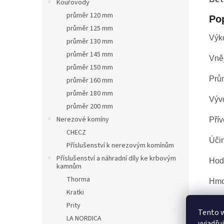
Kouřovody
průměr 120 mm
Po
průměr 125 mm
Výk
průměr 130 mm
průměr 145 mm
Vněj
průměr 150 mm
Prů
průměr 160 mm
průměr 180 mm
Výv
průměr 200 mm
Nerezové komíny
Přív
CHECZ
Účin
Příslušenství k nerezovým komínům
Příslušenství a náhradní díly ke krbovým
Hodi
kamnům
Thorma
Hmo
Kratki
Šíř
Prity
Tento 
LA NORDICA
vyjadřu
Výš