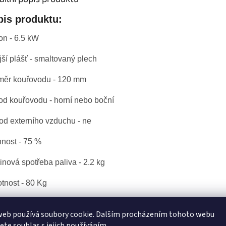
A
pis produktu:
on - 6.5 kW
ší plášť - smaltovaný plech
měr kouřovodu - 120 mm
od kouřovodu - horní nebo boční
od externího vzduchu - ne
nost - 75 %
nová spotřeba paliva - 2.2 kg
tnost - 80 Kg
ka - 755 mm
web používá soubory cookie. Dalším procházením tohoto webu
jete souhlas s jejich používáním.
ka - 807 mm