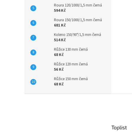
Roura 120/1000/1,5 mm černá
594 Kč
Roura 150/1000/1,5 mm černá
681 Kč
Koleno 150/90°/1,5 mm černá
514 Kč
Růžice 130 mm černá
68 Kč
Růžice 120 mm černá
56 Kč
Růžice 150 mm černá
68 Kč
Z
á
p
a
t
Toplist
í