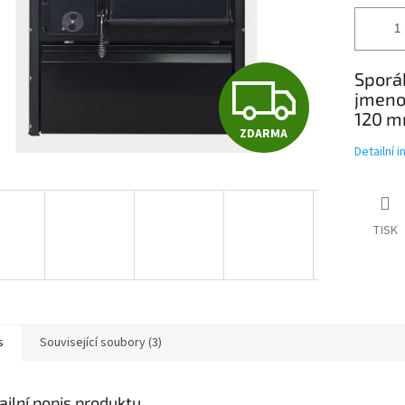
Z
Sporák
jmeno
120 m
ZDARMA
D
Detailní 
A
TISK
R
M
s
Související soubory (3)
ailní popis produktu