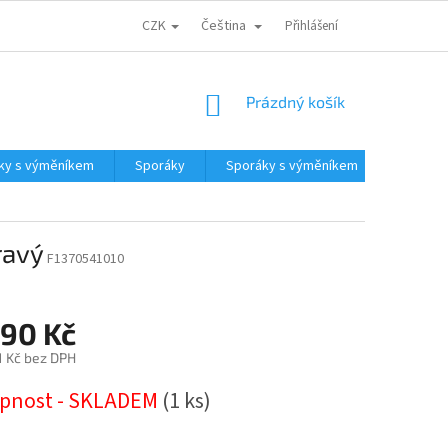
CZK
Čeština
CENA DOPRAVY
PARTNEŘI
ODSTOUPENÍ OD KUPNÍ SMLOUVY
Přihlášení
NÁKUPNÍ
Prázdný košík
KOŠÍK
ky s výměníkem
Sporáky
Sporáky s výměníkem
Kotle a
ravý
F1370541010
990 Kč
1 Kč bez DPH
pnost - SKLADEM
(1 ks)