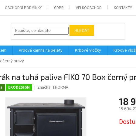
OBCHODNÍ PODMÍNKY
GDPR
VELKOOBCHOD
KONTAKTY
HLEDAT
íkem
Krbová kamna na pelety
Krbové vložky
Krbové vlož
x černý pravý
ák na tuhá paliva FIKO 70 Box černý p
Značka:
THORMA
ka
EKODESIGN
18 
15 694,2
Měrná
Dostu
cena: