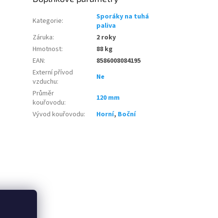
Sporáky na tuhá
Kategorie
:
paliva
Záruka
:
2 roky
Hmotnost
:
88 kg
EAN
:
8586008084195
Externí přívod
Ne
vzduchu
:
Průměr
120 mm
kouřovodu
:
Vývod kouřovodu
:
Horní
,
Boční