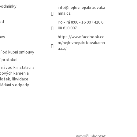
podmínky
info
@
nejlevnejsikrbovaka
mna.cz
od
Po - Pá 8:00 - 16:00 +420 6
08 610 007
avy
https://www.facebook.co
m/nejlevnejsikrbovakamn
a.cz/
 od kupní smlouvy
 protokol
návod k instalaci a
rbových kamen a
ložek, likvidace
kládání s odpady
Vytvořil Shoptet