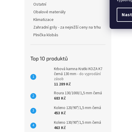
Ostatní
Hlo
Obalové materiály
Nast
Klimatizace
Pož
Zahradní grily - za nejnižší ceny na trhu
Plnička klobás
Top 10 produktů
Krbová kamna Kratki KOZA K7
černá 130 mm
- do vyprodání
zásob
11 289 Kč
Roura 130/1000/1,5 mm černá
683 Kč
Koleno 120/90°/1,5 mm černá
453 Kč
Koleno 130/90°/1,5 mm černá
463 Kč