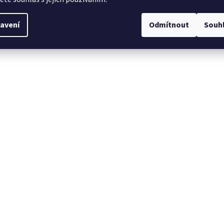
ubka - 603 mm
avení
Odmítnout
Souh
adovaný komínový tah - 12 Pa