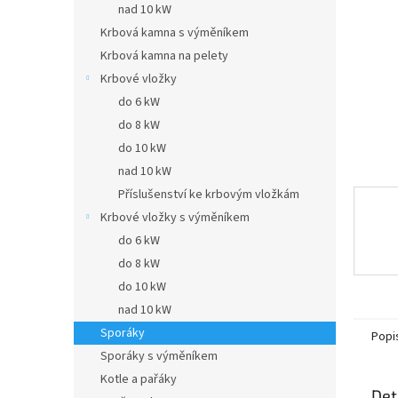
a
nad 10 kW
n
Krbová kamna s výměníkem
e
Krbová kamna na pelety
l
Krbové vložky
do 6 kW
do 8 kW
do 10 kW
nad 10 kW
Příslušenství ke krbovým vložkám
Krbové vložky s výměníkem
do 6 kW
do 8 kW
do 10 kW
nad 10 kW
Sporáky
Popi
Sporáky s výměníkem
Kotle a pařáky
Det