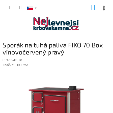
Přejít
NÁKUP
na
obsah
KOŠÍK
Sporák na tuhá paliva FIKO 70 Box
vínovočervený pravý
F1370542510
Značka:
THORMA