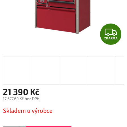
Z
ZDARMA
D
A
R
M
A
21 390 Kč
17 677,69 Kč bez DPH
Měrná
Skladem u výrobce
cena: