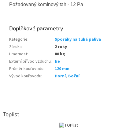
Požadovaný komínový tah - 12 Pa
Doplňkové parametry
Kategorie
:
Sporáky na tuhá paliva
Záruka
:
2 roky
Hmotnost
:
88 kg
Externí přívod vzduchu
:
Ne
Průměr kouřovodu
:
120 mm
Vývod kouřovodu
:
Horní
,
Boční
Z
á
p
a
Toplist
t
í