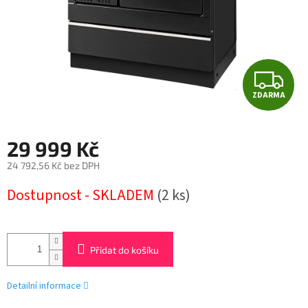
Z
ZDARMA
D
A
29 999 Kč
R
24 792,56 Kč bez DPH
Měrná
M
Dostupnost - SKLADEM
(2 ks)
cena:
A
Přidat do košíku
Detailní informace