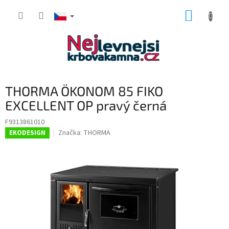
Přejít
NÁKUP
na
obsah
KOŠÍK
THORMA ÖKONOM 85 FIKO
EXCELLENT OP pravý černá
F9313861010
Značka:
THORMA
EKODESIGN