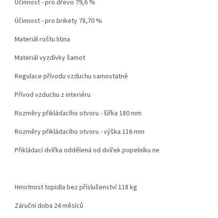
Účinnost - pro dřevo 79,6 %
Účinnost - pro brikety 78,70 %
Materiál roštu litina
Materiál vyzdívky šamot
Regulace přívodu vzduchu samostatně
Přívod vzduchu z interiéru
Rozměry přikládacího otvoru - šířka 180 mm
Rozměry přikládacího otvoru - výška 116 mm
Přikládací dvířka oddělená od dvířek popelníku ne
Hmotnost topidla bez příslušenství 118 kg
Záruční doba 24 měsíců