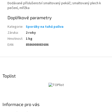
Dodávané příslušenství smaltovaný pekáč; smaltovaný plech k
pečení, mřížka
Doplňkové parametry
Kategorie
:
Sporáky na tuhá paliva
Záruka
:
2 roky
Hmotnost
:
1 kg
EAN
:
8586008083686
Z
á
p
a
Toplist
t
í
Informace pro vás