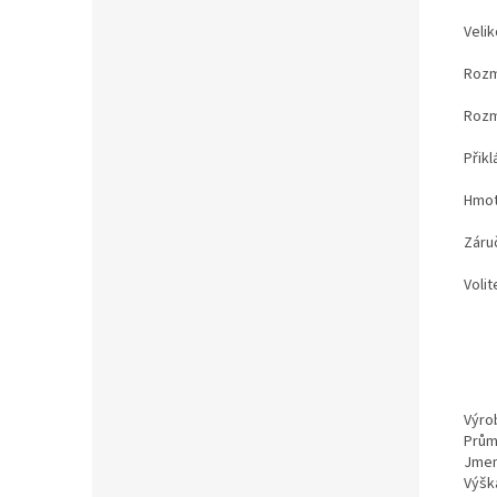
Veli
Rozm
Rozm
Přik
Hmot
Záru
Voli
Výro
Prům
Jmen
Výšk