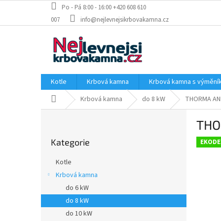
Přejít
Po - Pá 8:00 - 16:00 +420 608 610
na
007
info@nejlevnejsikrbovakamna.cz
obsah
Kotle
Krbová kamna
Krbová kamna s výměn
Domů
Krbová kamna
do 8 kW
THORMA AND
P
THO
o
Přeskočit
s
Kategorie
kategorie
EKODE
t
r
Kotle
a
Krbová kamna
n
do 6 kW
n
í
do 8 kW
p
do 10 kW