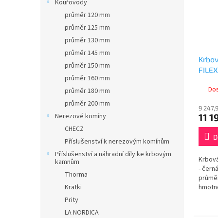
Kouřovody
průměr 120 mm
průměr 125 mm
průměr 130 mm
průměr 145 mm
Krbo
průměr 150 mm
FILEX
průměr 160 mm
Do
průměr 180 mm
průměr 200 mm
9 247,
11 1
Nerezové komíny
CHECZ
D
Příslušenství k nerezovým komínům
Příslušenství a náhradní díly ke krbovým
Krbová
kamnům
- čern
Thorma
průmě
hmotno
Kratki
materi
Prity
30 cm.
LA NORDICA