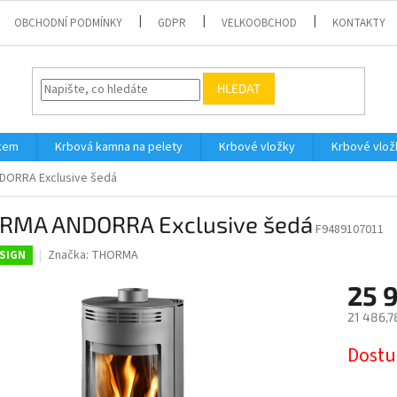
OBCHODNÍ PODMÍNKY
GDPR
VELKOOBCHOD
KONTAKTY
HLEDAT
íkem
Krbová kamna na pelety
Krbové vložky
Krbové vlož
ORRA Exclusive šedá
RMA ANDORRA Exclusive šedá
F9489107011
Značka:
THORMA
SIGN
25 
21 486,7
Měrná
Dostu
cena: