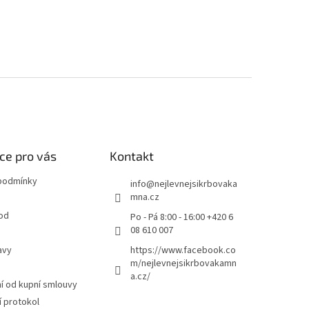
ce pro vás
Kontakt
podmínky
info
@
nejlevnejsikrbovaka
mna.cz
od
Po - Pá 8:00 - 16:00 +420 6
08 610 007
avy
https://www.facebook.co
m/nejlevnejsikrbovakamn
a.cz/
 od kupní smlouvy
 protokol