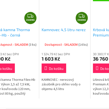
A
Z
Z
ZDARMA
D
ZDARMA
D
A
A
vá kamna Thorma
Kamnovec 4,5 litru nerez
Krbová 
R
R
-Hb - černá
Premium
M
M
A
A
stupnost - SKLADEM
(3 ks)
Dostupnost - SKLADEM
(14 ks)
93 Kč bez DPH
1 324,79 Kč bez DPH
30 380,17 
90 Kč
1 603 Kč
36 760
o košíku
Do košíku
Do ko
 kamna Thorma Filex-Hb
KAMNOVEC - nerezový
Litinová 
á Výkon 2,5 až 7,5 kW,
zásobník pro ohřev vody o
Premium A
r kouřovodu 120 mm,
objemu 4,5 litru
výkon 12,3
st 80 kg, použitý
kouřovodu
ál je ocel, délka polena
180 kg, pou
délka polen