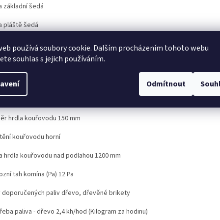
a základní šedá
a pláště šedá
 povrchu lak
web používá soubory cookie. Dalším procházením tohoto webu
jete souhlas s jejich používáním.
ěr - výška 1200 mm
ěr - šířka 540 mm
avení
Odmítnout
Souh
ěr - hloubka 540 mm
ěr hrdla kouřovodu 150 mm
tění kouřovodu horní
a hrdla kouřovodu nad podlahou 1200 mm
zní tah komína (Pa) 12 Pa
 doporučených paliv dřevo, dřevěné brikety
řeba paliva - dřevo 2,4 kh/hod (Kilogram za hodinu)