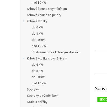
a
nad 10 kW
n
Krbová kamna s výměníkem
e
Krbová kamna na pelety
l
Krbové vložky
do 6 kW
do 8 kW
do 10 kW
nad 10 kW
Příslušenství ke krbovým vložkám
Krbové vložky s výměníkem
do 6 kW
do 8 kW
do 10 kW
nad 10 kW
Souvi
Sporáky
Sporáky s výměníkem
EKOD
Kotle a pařáky