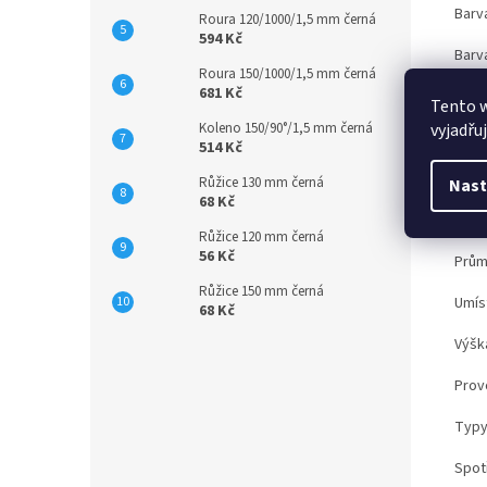
Barv
Roura 120/1000/1,5 mm černá
594 Kč
Barv
Roura 150/1000/1,5 mm černá
681 Kč
Druh
Tento 
vyjadřu
Koleno 150/90°/1,5 mm černá
Rozm
514 Kč
Rozm
Růžice 130 mm černá
Nast
68 Kč
Rozm
Růžice 120 mm černá
56 Kč
Prům
Růžice 150 mm černá
Umís
68 Kč
Výšk
Provo
Typy
Spot