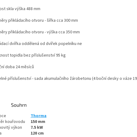
kost skla výška 488 mm
ěry přikládacího otvoru - šířka cca 300 mm
ěry přikládacího otvoru - výška cca 350 mm
ládací dvířka oddělená od dvířek popelníku ne
nost topidla bez příslušenství 95 kg
ční doba 24 měsíců
telné příslušenství - sada akumulačního žárobetonu (4 boční desky o váze 19
Souhrn
bce
Thorma
ěr kouřovodu
150
mm
ovitý výkon
7.5
kW
a
120
cm