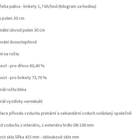
eba paliva - brikety 1,7 kh/hod (Kilogram za hodinu)
a polen 30 cm
mální obvod polen 30 cm
ování dvoustupňové
ní na roštu
nost - pro dřevo 80,40 %
ost - pro brikety 73,70 %
iál roštu litina
iál vyzdívky vermikulit
lace přívodu vzduchu primární a sekundární vzduch ovládaný společně
d vzduchu z interiéru, z exteriéru hrdlo DN 100 mm
kost skla šířka 415 mm - obloukové sklo mm