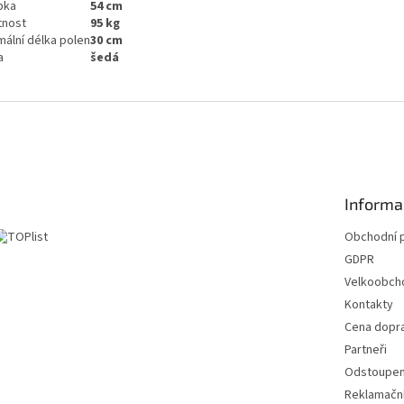
bka
54
cm
nost
95
kg
mální délka polen
30
cm
a
šedá
Informa
Obchodní 
GDPR
Velkoobch
Kontakty
Cena dopr
Partneři
Odstoupení
Reklamační