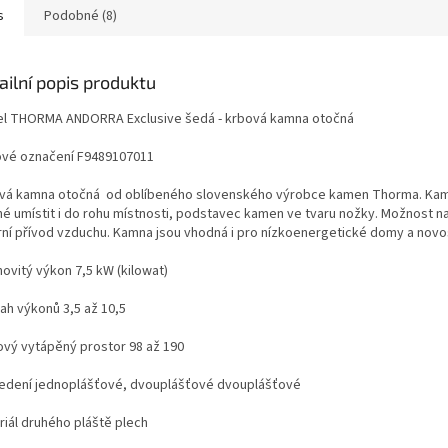
s
Podobné (8)
ailní popis produktu
l THORMA ANDORRA Exclusive šedá - krbová kamna otočná
vé označení F9489107011
vá kamna otočná od oblíbeného slovenského výrobce kamen Thorma. Kam
é umístit i do rohu místnosti, podstavec kamen ve tvaru nožky. Možnost n
rní přívod vzduchu. Kamna jsou vhodná i pro nízkoenergetické domy a novo
ovitý výkon 7,5 kW (kilowat)
ah výkonů 3,5 až 10,5
ový vytápěný prostor 98 až 190
edení jednoplášťové, dvouplášťové dvouplášťové
riál druhého pláště plech