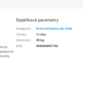
Doplňkové parametry
Kategorie
:
Krbová kamna do 8 kW
Záruka
:
2 roky
Hmotnost
:
95 kg
EAN
:
8586008087783
na je
apojení na
stavby.