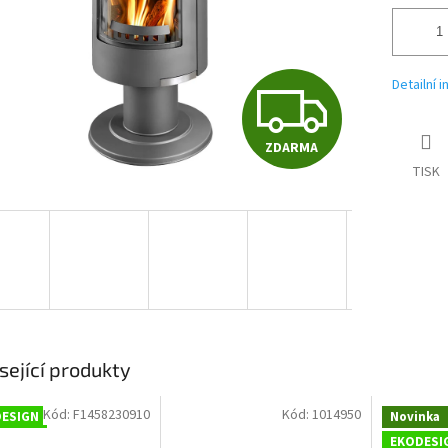
Z
Detailní 
ZDARMA
D
TISK
A
R
M
sející produkty
Kód:
F1458230910
Kód:
1014950
ESIGN
Novinka
EKODESI