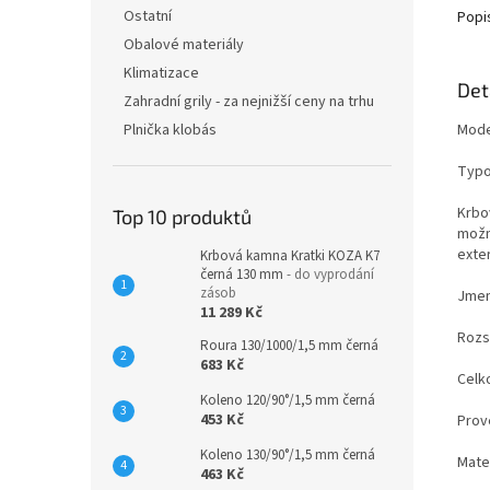
Ostatní
Popi
Obalové materiály
Klimatizace
Det
Zahradní grily - za nejnižší ceny na trhu
Mode
Plnička klobás
Typo
Krbo
Top 10 produktů
možn
exte
Krbová kamna Kratki KOZA K7
černá 130 mm
- do vyprodání
zásob
Jmen
11 289 Kč
Rozs
Roura 130/1000/1,5 mm černá
683 Kč
Celk
Koleno 120/90°/1,5 mm černá
453 Kč
Prov
Koleno 130/90°/1,5 mm černá
Mate
463 Kč