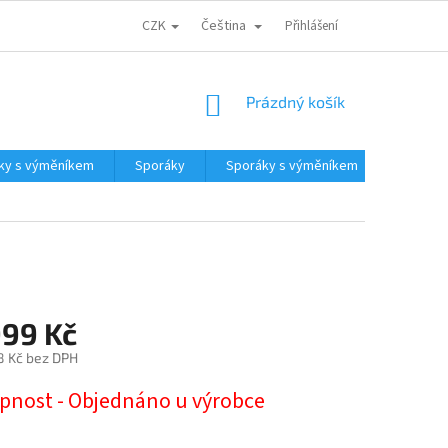
CZK
Čeština
CENA DOPRAVY
PARTNEŘI
ODSTOUPENÍ OD KUPNÍ SMLOUVY
Přihlášení
NÁKUPNÍ
Prázdný košík
KOŠÍK
ky s výměníkem
Sporáky
Sporáky s výměníkem
Kotle a
999 Kč
8 Kč bez DPH
pnost - Objednáno u výrobce