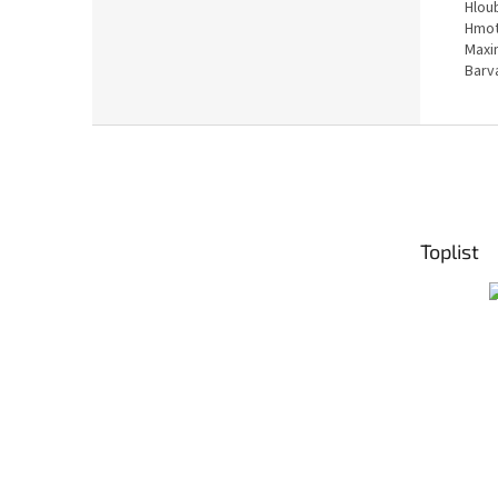
Hlou
Hmot
Maxi
Barv
Z
á
p
a
t
Toplist
í