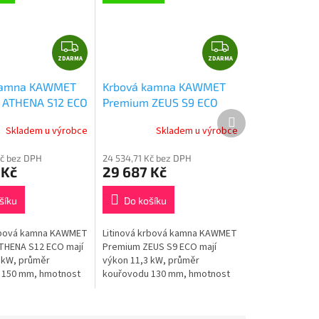
Z
Z
ZDARMA
D
ZDARMA
D
A
A
kamna KAWMET
Krbová kamna KAWMET
R
R
 ATHENA S12 ECO
Premium ZEUS S9 ECO
M
M
Další
produkt
A
A
Skladem u výrobce
Skladem u výrobce
Kč bez DPH
24 534,71 Kč bez DPH
 Kč
29 687 Kč
šíku
Do košíku
krbová kamna KAWMET
Litinová krbová kamna KAWMET
THENA S12 ECO mají
Premium ZEUS S9 ECO mají
 kW, průměr
výkon 11,3 kW, průměr
 150 mm, hmotnost
kouřovodu 130 mm, hmotnost
žitý materiál litina,
140 kg, použitý materiál litina,
a je až 50 cm.
délka polena je až 50 cm.