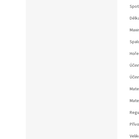
Spotř
Délk
Maxi
Spal
Hoře
Účin
Účinn
Mater
Mater
Regu
Přívo
Veli