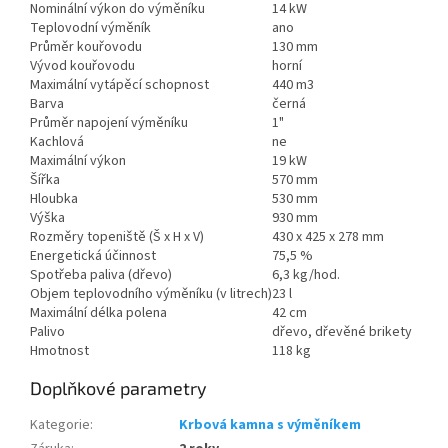
Nominální výkon do výměníku
14 kW
Teplovodní výměník
ano
Průměr kouřovodu
130 mm
Vývod kouřovodu
horní
Maximální vytápěcí schopnost
440 m3
Barva
černá
Průměr napojení výměníku
1"
Kachlová
ne
Maximální výkon
19 kW
Šířka
570 mm
Hloubka
530 mm
Výška
930 mm
Rozměry topeniště (Š x H x V)
430 x 425 x 278 mm
Energetická účinnost
75,5 %
Spotřeba paliva (dřevo)
6,3 kg/hod.
Objem teplovodního výměníku (v litrech)
23 l
Maximální délka polena
42 cm
Palivo
dřevo, dřevěné brikety
Hmotnost
118 kg
Doplňkové parametry
Kategorie
:
Krbová kamna s výměníkem