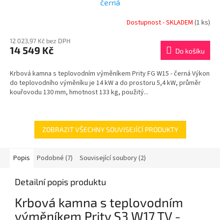
černá
Dostupnost - SKLADEM
(1 ks)
12 023,97 Kč bez DPH
14 549 Kč
Do košíku
Krbová kamna s teplovodním výměníkem Prity FG W15 - černá Výkon
do teplovodního výměníku je 14 kW a do prostoru 5,4 kW, průměr
kouřovodu 130 mm, hmotnost 133 kg, použitý...
ZOBRAZIT VŠECHNY SOUVISEJÍCÍ PRODUKTY
Popis
Podobné (7)
Související soubory (2)
Detailní popis produktu
Krbová kamna s teplovodním
výměníkem Prity S3 W17 TV -