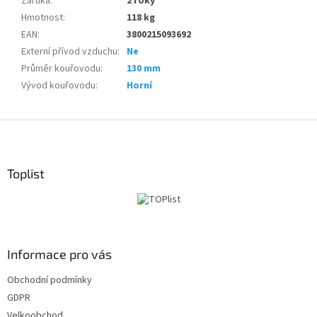
Záruka
:
2 roky
Hmotnost
:
118 kg
EAN
:
3800215093692
Externí přívod vzduchu
:
Ne
Průměr kouřovodu
:
130 mm
Vývod kouřovodu
:
Horní
Z
á
p
a
Toplist
t
í
Informace pro vás
Obchodní podmínky
GDPR
Velkoobchod