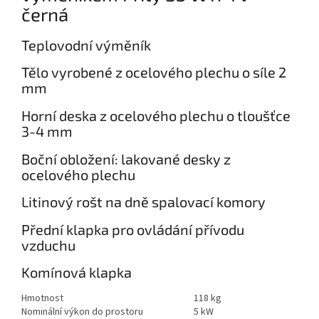
černá
Teplovodní výměník
Tělo vyrobené z ocelového plechu o síle 2
mm
Horní deska z ocelového plechu o tloušťce
3-4 mm
Boční obložení: lakované desky z
ocelového plechu
Litinový rošt na dně spalovací komory
Přední klapka pro ovládání přívodu
vzduchu
Komínová klapka
Hmotnost
118 kg
Nominální výkon do prostoru
5 kW