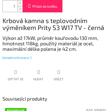
Přidat do košíku
Krbová kamna s teplovodním
výměníkem Prity S3 W17 TV - černá
Výkon až 17kW, průměr kouřovodu 130 mm,
hmotnost 118kg, použitý materiál je ocel,
maximální délka polena je 42 cm.
Detailní informace
ZEPTAT SE
HLÍDAT
SDÍLET
Související produkty
Kód:
3004502
EKODESIGN