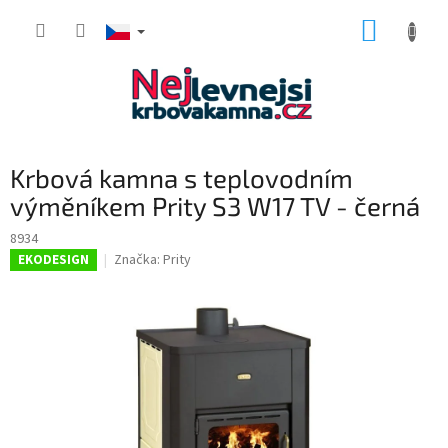
Přejít
NÁKUP
na
obsah
KOŠÍK
Krbová kamna s teplovodním
výměníkem Prity S3 W17 TV - černá
8934
Značka:
Prity
EKODESIGN