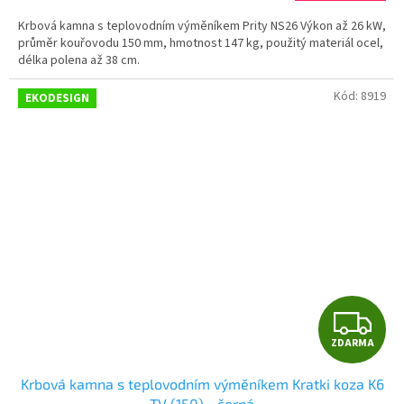
Krbová kamna s teplovodním výměníkem Prity NS26 Výkon až 26 kW,
průměr kouřovodu 150 mm, hmotnost 147 kg, použitý materiál ocel,
délka polena až 38 cm.
Kód:
8919
EKODESIGN
Z
ZDARMA
D
Krbová kamna s teplovodním výměníkem Kratki koza K6
A
TV (150) - černá