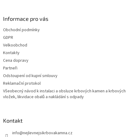
Informace pro vás
Obchodní podmínky
GDPR
Velkoobchod
Kontakty
Cena dopravy
Partneři
Odstoupení od kupní smlouvy
Reklamační protokol
Všeobecný návod k instalaci a obsluze krbových kamen a krbových
vložek, likvidace obalů a nakládání s odpady
Kontakt
info
@
nejlevnejsikrbovakamna.cz