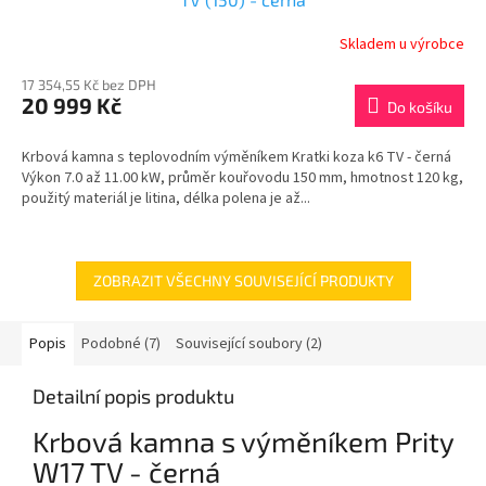
R
Skladem u výrobce
M
17 354,55 Kč bez DPH
20 999 Kč
Do košíku
A
Krbová kamna s teplovodním výměníkem Kratki koza k6 TV - černá
Výkon 7.0 až 11.00 kW, průměr kouřovodu 150 mm, hmotnost 120 kg,
použitý materiál je litina, délka polena je až...
ZOBRAZIT VŠECHNY SOUVISEJÍCÍ PRODUKTY
Popis
Podobné (7)
Související soubory (2)
Detailní popis produktu
Krbová kamna s výměníkem Prity
W17 TV - černá