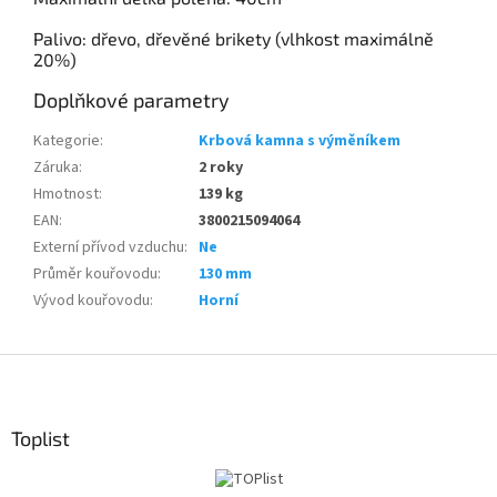
Palivo: dřevo, dřevěné brikety (vlhkost maximálně
20%)
Doplňkové parametry
Kategorie
:
Krbová kamna s výměníkem
Záruka
:
2 roky
Hmotnost
:
139 kg
EAN
:
3800215094064
Externí přívod vzduchu
:
Ne
Průměr kouřovodu
:
130 mm
Vývod kouřovodu
:
Horní
Z
á
p
a
Toplist
t
í