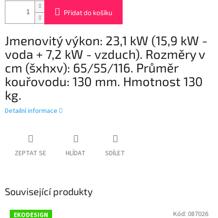
Přidat do košíku
Jmenovitý výkon: 23,1 kW (15,9 kW -
voda + 7,2 kW - vzduch). Rozměry v
cm (šxhxv): 65/55/116. Průměr
kouřovodu: 130 mm. Hmotnost 130
kg.
Detailní informace
ZEPTAT SE
HLÍDAT
SDÍLET
Související produkty
Kód:
087026
EKODESIGN