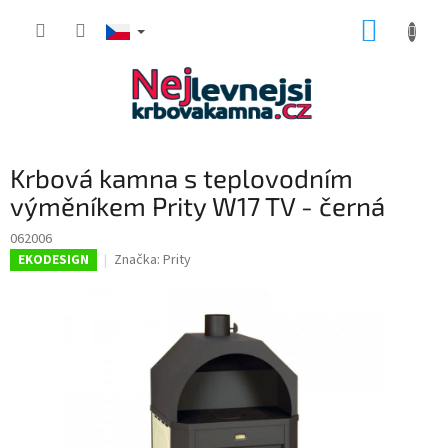
Přejít
NÁKUP
na
obsah
KOŠÍK
Krbová kamna s teplovodním
výměníkem Prity W17 TV - černá
062006
Značka:
Prity
EKODESIGN