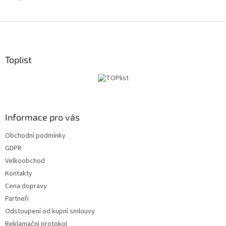
Z
á
p
a
Toplist
t
í
Informace pro vás
Obchodní podmínky
GDPR
Velkoobchod
Kontakty
Cena dopravy
Partneři
Odstoupení od kupní smlouvy
Reklamační protokol