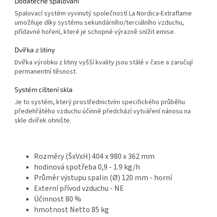
Dodatečné spalování
Spalovací systém vyvinutý společností La Nordica-Extraflame
umožňuje díky systému sekundárního/terciálního vzduchu,
přídavné hoření, které je schopné výrazně snížit emise.
Dvířka z litiny
Dvířka výrobku z litiny vyšší kvality jsou stálé v čase a zaručují
permanentní těsnost.
Systém cištení skla
Je to systém, který prostřednictvím specifického průběhu
předehřátého vzduchu účinně předchází vytváření nánosu na
skle dvířek ohnište.
Rozměry (ŠxVxH) 404 x 980 x 362 mm
hodinová spotřeba 0,9 - 1.9 kg/h
Průměr výstupu spalin (Ø) 120 mm - horní
Externí přívod vzduchu - NE
Účinnost 80 %
hmotnost Netto 85 kg