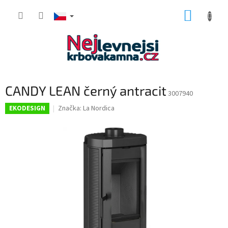
Přejít
NÁKUP
na
obsah
KOŠÍK
CANDY LEAN černý antracit
3007940
Značka:
La Nordica
EKODESIGN