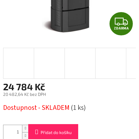
Z
ZDARMA
D
A
R
M
A
24 784 Kč
20 482,64 Kč bez DPH
Měrná
Dostupnost - SKLADEM
(1 ks)
cena:
Přidat do košíku