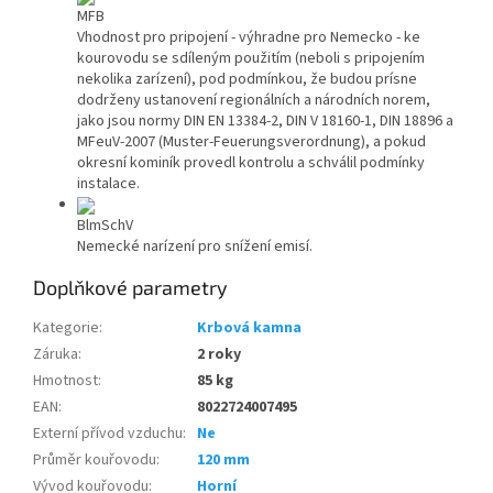
MFB
Vhodnost pro pripojení - výhradne pro Nemecko - ke
kourovodu se sdíleným použitím (neboli s pripojením
nekolika zarízení), pod podmínkou, že budou prísne
dodrženy ustanovení regionálních a národních norem,
jako jsou normy DIN EN 13384-2, DIN V 18160-1, DIN 18896 a
MFeuV-2007 (Muster-Feuerungsverordnung), a pokud
okresní kominík provedl kontrolu a schválil podmínky
instalace.
BlmSchV
Nemecké narízení pro snížení emisí.
Doplňkové parametry
Kategorie
:
Krbová kamna
Záruka
:
2 roky
Hmotnost
:
85 kg
EAN
:
8022724007495
Externí přívod vzduchu
:
Ne
Průměr kouřovodu
:
120 mm
Vývod kouřovodu
:
Horní