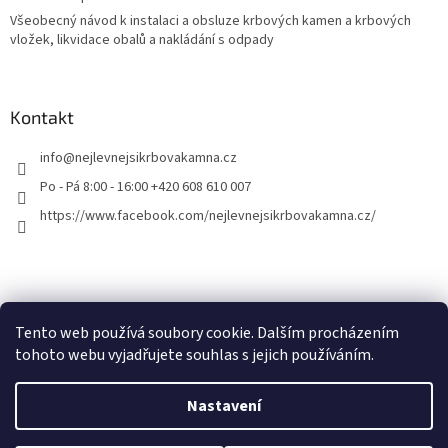
Všeobecný návod k instalaci a obsluze krbových kamen a krbových
vložek, likvidace obalů a nakládání s odpady
Kontakt
info
@
nejlevnejsikrbovakamna.cz
Po - Pá 8:00 - 16:00 +420 608 610 007
https://www.facebook.com/nejlevnejsikrbovakamna.cz/
Tento web používá soubory cookie. Dalším procházením
tohoto webu vyjadřujete souhlas s jejich používáním.
Vytvořil Shoptet
Nastavení