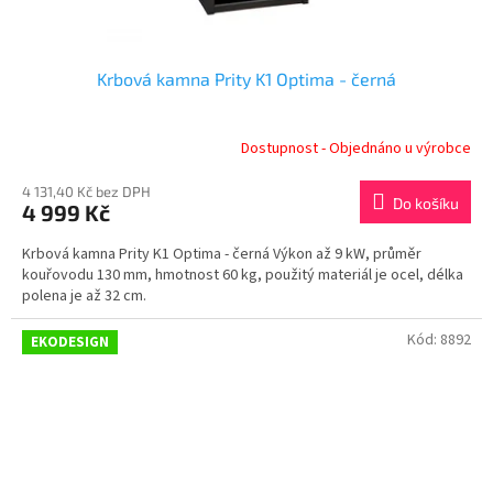
Krbová kamna Prity K1 Optima - černá
Dostupnost - Objednáno u výrobce
4 131,40 Kč bez DPH
Do košíku
4 999 Kč
Krbová kamna Prity K1 Optima - černá Výkon až 9 kW, průměr
kouřovodu 130 mm, hmotnost 60 kg, použitý materiál je ocel, délka
polena je až 32 cm.
Kód:
8892
EKODESIGN