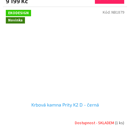
9 199 Kč
A
Kód:
NB1879
EKODESIGN
Novinka
Krbová kamna Prity K2 D - černá
Dostupnost - SKLADEM
(1 ks)