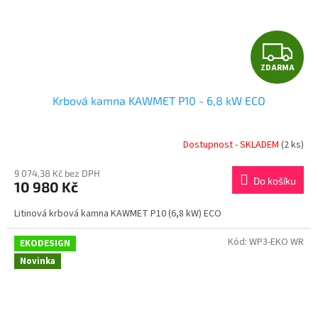
Z
ZDARMA
D
Krbová kamna KAWMET P10 - 6,8 kW ECO
A
R
Dostupnost - SKLADEM
(2 ks)
M
9 074,38 Kč bez DPH
Do košíku
10 980 Kč
A
Litinová krbová kamna KAWMET P10 (6,8 kW) ECO
Kód:
WP3-EKO WR
EKODESIGN
Novinka