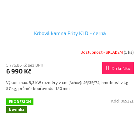
Krbová kamna Prity K1 D - černá
Dostupnost - SKLADEM
(1 ks)
5 776,86 Kč bez DPH
Do košíku
6 990 Kč
Výkon: max. 9,3 kW rozměry v cm (šxhxv): 46/39/74, hmotnost v kg:
57 kg, průměr kouřovodu: 150 mm
Kód:
065121
EKODESIGN
Novinka