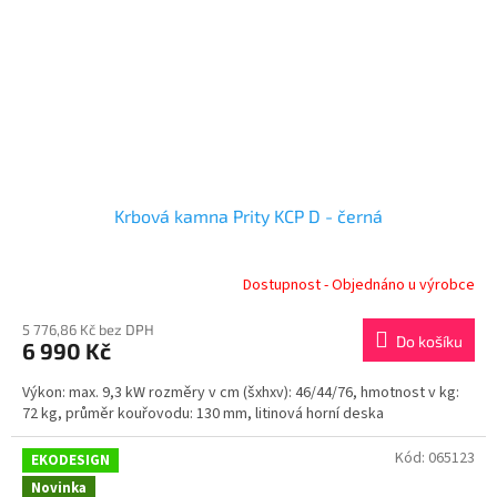
Krbová kamna Prity KCP D - černá
Dostupnost - Objednáno u výrobce
5 776,86 Kč bez DPH
Do košíku
6 990 Kč
Výkon: max. 9,3 kW rozměry v cm (šxhxv): 46/44/76, hmotnost v kg:
72 kg, průměr kouřovodu: 130 mm, litinová horní deska
Kód:
065123
EKODESIGN
Novinka