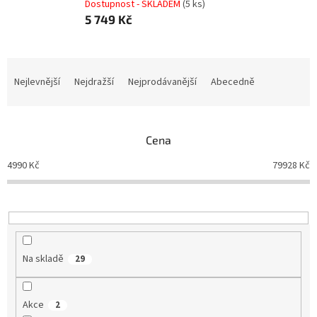
Dostupnost - SKLADEM
(5 ks)
5 749 Kč
Ř
a
Nejlevnější
Nejdražší
Nejprodávanější
Abecedně
z
e
n
Cena
í
p
4990
Kč
79928
Kč
r
o
d
u
k
t
Na skladě
29
ů
Akce
2