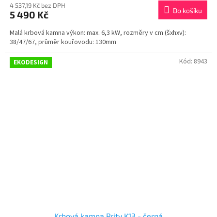
4 537,19 Kč bez DPH
Do košíku
5 490 Kč
Malá krbová kamna výkon: max. 6,3 kW, rozměry v cm (šxhxv):
38/47/67, průměr kouřovodu: 130mm
Kód:
8943
EKODESIGN
Krbová kamna Prity K13 - černá