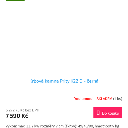
Krbová kamna Prity K22 D - černá
Dostupnost - SKLADEM
(1 ks)
6 272,73 Kč bez DPH
Do košíku
7 590 Kč
Výkon: max. 11,7 kW rozměry v cm (šxhxv): 49/46/80, hmotnost v kg: