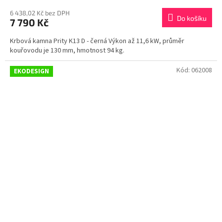
6 438,02 Kč bez DPH
Do košíku
7 790 Kč
Krbová kamna Prity K13 D - černá Výkon až 11,6 kW, průměr
kouřovodu je 130 mm, hmotnost 94 kg.
Kód:
062008
EKODESIGN