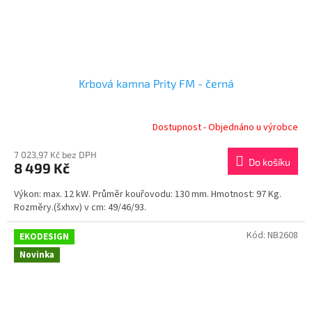
Krbová kamna Prity FM - černá
Dostupnost - Objednáno u výrobce
7 023,97 Kč bez DPH
Do košíku
8 499 Kč
Výkon: max. 12 kW. Průměr kouřovodu: 130 mm. Hmotnost: 97 Kg.
Rozměry.(šxhxv) v cm: 49/46/93.
Kód:
NB2608
EKODESIGN
Novinka