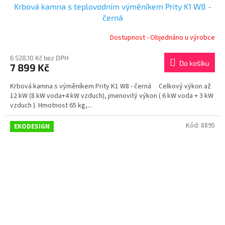
Krbová kamna s teplovodním výměníkem Prity K1 W8 -
černá
Dostupnost - Objednáno u výrobce
6 528,10 Kč bez DPH
Do košíku
7 899 Kč
Krbová kamna s výměníkem Prity K1 W8 - černá Celkový výkon až
12 kW (8 kW voda+4 kW vzduch), jmenovitý výkon ( 6 kW voda + 3 kW
vzduch ). Hmotnost 65 kg,...
Kód:
8895
EKODESIGN