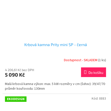
Krbová kamna Prity mini SP - černá
Dostupnost - SKLADEM
(1 ks)
4 206,61 Kč bez DPH
Do košíku
5 090 Kč
Malá krbová kamna výkon: max. 5 kW rozměry v cm (šxhxv): 39/47/70
průměr kouřovodu: 130mm
Kód:
8883
EKODESIGN