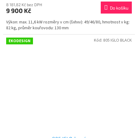
8 181,82 Kč bez DPH
Do košíku
9 900 Kč
Výkon: max. 11,6 kW rozměry v cm (šxhxv): 49/46/80, hmotnost v kg:
82 kg, průměr kouřovodu: 130 mm
Kód:
805 IGLO BLACK
EKODESIGN