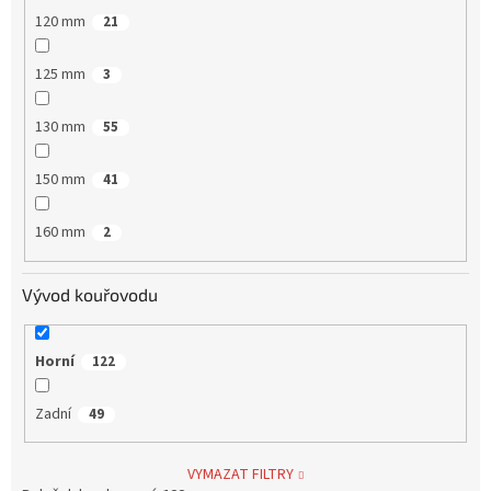
120 mm
21
125 mm
3
130 mm
55
150 mm
41
160 mm
2
Vývod kouřovodu
Horní
122
Zadní
49
VYMAZAT FILTRY