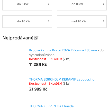
do 6 kW
do 8 kW
do 10 kW
nad 10 kW
Nejprodávanější
Krbová kamna Kratki KOZA K7 černá 130 mm
- do
vyprodání zásob
Dostupnost - SKLADEM
(2 ks)
11 289 Kč
THORMA BORGHOLM KERAMIK cappuccino
Dostupnost - SKLADEM
(3 ks)
21 999 Kč
THORMA KERPEN II AT hnědá