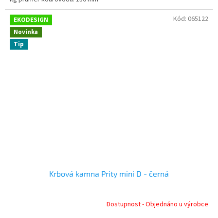
Kód:
065122
EKODESIGN
Novinka
Tip
Krbová kamna Prity mini D - černá
Dostupnost - Objednáno u výrobce