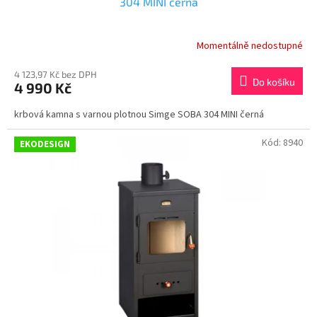
304 MINI černá
Momentálně nedostupné
4 123,97 Kč bez DPH
Do košíku
4 990 Kč
krbová kamna s varnou plotnou Simge SOBA 304 MINI černá
Kód:
8940
EKODESIGN