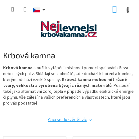
Přejít
NÁKUP
na
obsah
KOŠÍK
Krbová kamna
Krbová kamna
slouží k vytápění místností pomocí spalování dřeva
nebo jiných paliv. Skládají se z ohniště, kde dochází k hoření a komína,
kterým odchází vzniklé spaliny.
Krbová kamna
mohou mít různé
tvary, velikosti a vyrobena bývají z různých materiálů
. Poslouží
také jako alternativní zdroj tepla v případě výpadku elektrické energie
či plynu. Vše záleží na vašich preferencích a vlastnostech, které jsou
pro vás podstatné.
Chci se dozvědět víc