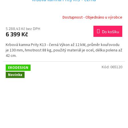
Dostupnost - Objednáno u výrobce
5 288,43 Kč bez DPH
Do košíku
6 399 Kč
Krbová kamna Prity K13 - černá Výkon až 12 kW, průměr kouřovodu
je 130 mm, hmotnost 88 kg, použitý materiál je ocel, délka polena až
42 cm.
Kód:
065120
EKODESIGN
Novinka