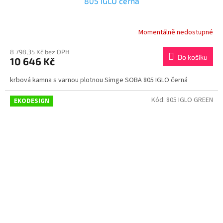
805 IGLO černá
Momentálně nedostupné
8 798,35 Kč bez DPH
Do košíku
10 646 Kč
krbová kamna s varnou plotnou Simge SOBA 805 IGLO černá
Kód:
805 IGLO GREEN
EKODESIGN