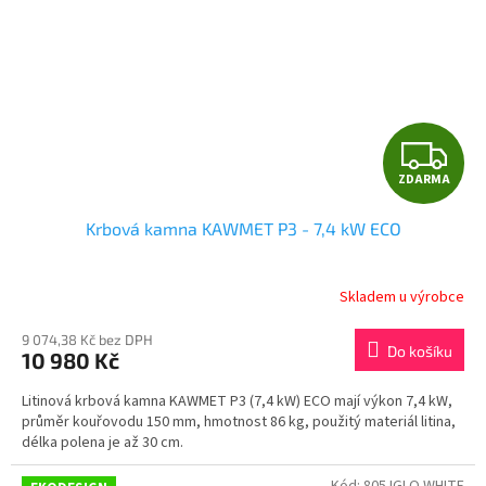
Z
ZDARMA
D
Krbová kamna KAWMET P3 - 7,4 kW ECO
A
R
Skladem u výrobce
M
9 074,38 Kč bez DPH
Do košíku
10 980 Kč
A
Litinová krbová kamna KAWMET P3 (7,4 kW) ECO mají výkon 7,4 kW,
průměr kouřovodu 150 mm, hmotnost 86 kg, použitý materiál litina,
délka polena je až 30 cm.