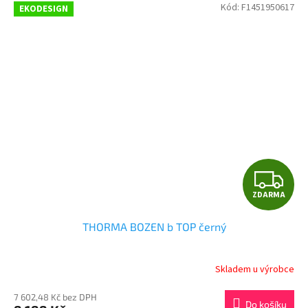
Kód:
F1451950617
EKODESIGN
Z
ZDARMA
D
THORMA BOZEN b TOP černý
A
R
Skladem u výrobce
M
7 602,48 Kč bez DPH
Do košíku