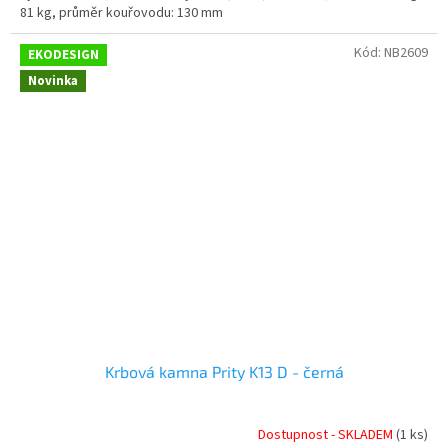
81 kg, průměr kouřovodu: 130 mm
Kód:
NB2609
EKODESIGN
Novinka
Krbová kamna Prity K13 D - černá
Dostupnost - SKLADEM
(1 ks)