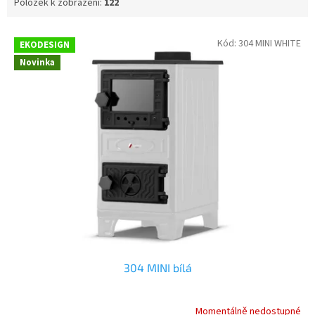
Položek k zobrazení:
122
V
Kód:
304 MINI WHITE
EKODESIGN
ý
Novinka
p
i
s
p
r
o
d
u
k
t
ů
304 MINI bílá
Momentálně nedostupné