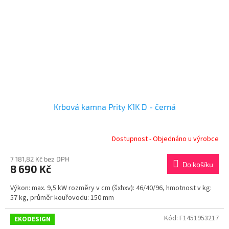
Krbová kamna Prity K1K D - černá
Dostupnost - Objednáno u výrobce
7 181,82 Kč bez DPH
Do košíku
8 690 Kč
Výkon: max. 9,5 kW rozměry v cm (šxhxv): 46/40/96, hmotnost v kg:
57 kg, průměr kouřovodu: 150 mm
Kód:
F1451953217
EKODESIGN