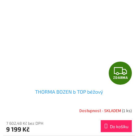
Z
ZDARMA
D
THORMA BOZEN b TOP béžový
A
R
Dostupnost - SKLADEM
(1 ks)
M
7 602,48 Kč bez DPH
Do košíku
9 199 Kč
A