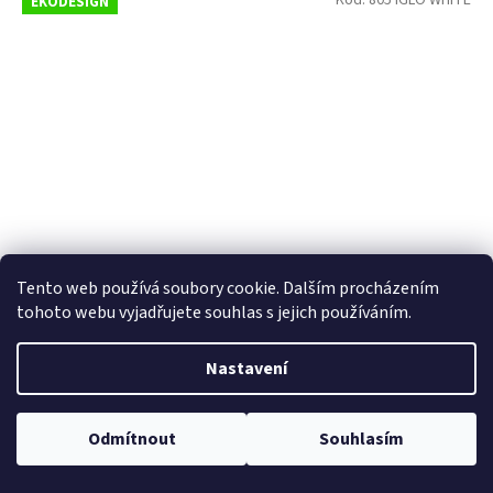
Kód:
805 IGLO WHITE
EKODESIGN
Tento web používá soubory cookie. Dalším procházením
tohoto webu vyjadřujete souhlas s jejich používáním.
805 IGLO bílá
Nastavení
Momentálně nedostupné
Odmítnout
Souhlasím
9 173,55 Kč bez DPH
Do košíku
11 100 Kč