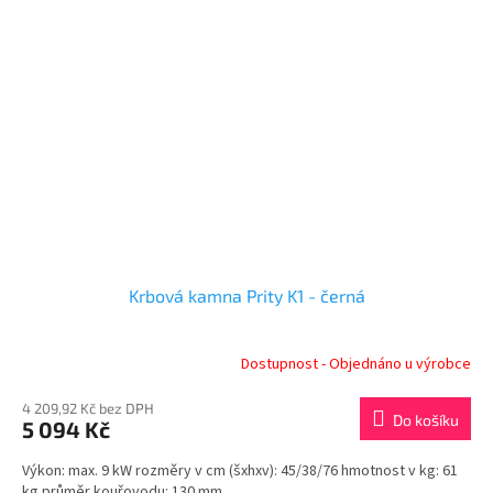
Krbová kamna Prity K1 - černá
Dostupnost - Objednáno u výrobce
4 209,92 Kč bez DPH
Do košíku
5 094 Kč
Výkon: max. 9 kW rozměry v cm (šxhxv): 45/38/76 hmotnost v kg: 61
kg průměr kouřovodu: 130 mm