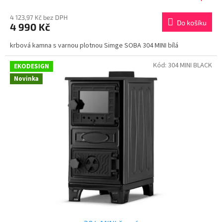
4 123,97 Kč bez DPH
Do košíku
4 990 Kč
krbová kamna s varnou plotnou Simge SOBA 304 MINI bílá
Kód:
304 MINI BLACK
EKODESIGN
Novinka