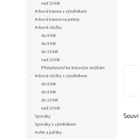
a
nad 10 kW
n
Krbová kamna s výměníkem
e
Krbová kamna na pelety
l
Krbové vložky
do 6 kW
do 8 kW
do 10 kW
nad 10 kW
Příslušenství ke krbovým vložkám
Krbové vložky s výměníkem
do 6 kW
do 8 kW
do 10 kW
nad 10 kW
Souvi
Sporáky
Sporáky s výměníkem
Kotle a pařáky