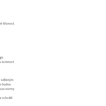
ní těsnost.
ii.
u úcinnost
e sdíleným
že budou
jsou normy
 schválil