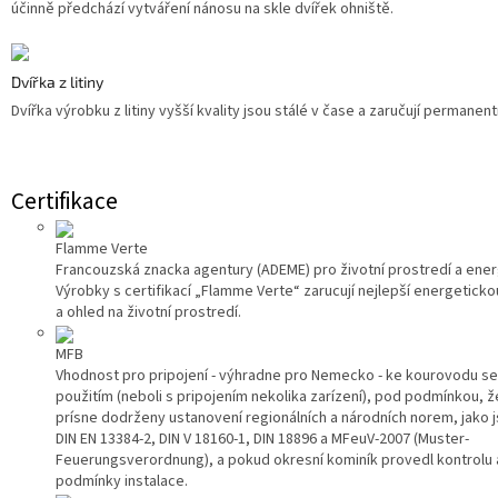
účinně předchází vytváření nánosu na skle dvířek ohniště.
Dvířka z litiny
Dvířka výrobku z litiny vyšší kvality jsou stálé v čase a zaručují permanent
Certifikace
Flamme Verte
Francouzská znacka agentury (ADEME) pro životní prostredí a energ
Výrobky s certifikací „Flamme Verte“ zarucují nejlepší energeticko
a ohled na životní prostredí.
MFB
Vhodnost pro pripojení - výhradne pro Nemecko - ke kourovodu s
použitím (neboli s pripojením nekolika zarízení), pod podmínkou, 
prísne dodrženy ustanovení regionálních a národních norem, jako 
DIN EN 13384-2, DIN V 18160-1, DIN 18896 a MFeuV-2007 (Muster-
Feuerungsverordnung), a pokud okresní kominík provedl kontrolu a
podmínky instalace.