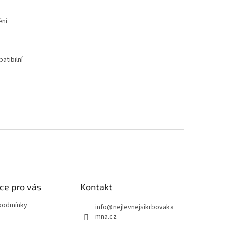
ění
atibilní
ce pro vás
Kontakt
podmínky
info
@
nejlevnejsikrbovaka
mna.cz