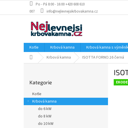
Přejít
Po - Pá 8:00 - 16:00 +420 608 610
na
007
info@nejlevnejsikrbovakamna.cz
obsah
Kotle
Krbová kamna
Krbová kamna s výměn
Domů
Krbová kamna
ISOTTA FORNO.16 černá
P
ISO
o
Přeskočit
s
Kategorie
kategorie
EKODE
t
r
Kotle
a
Krbová kamna
n
do 6 kW
n
í
do 8 kW
p
do 10 kW