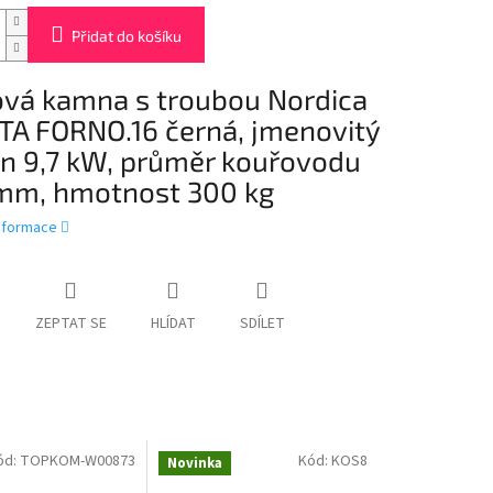
Přidat do košíku
nová kamna s troubou Nordica
TA FORNO.16 černá, jmenovitý
n 9,7 kW, průměr kouřovodu
mm, hmotnost 300 kg
informace
ZEPTAT SE
HLÍDAT
SDÍLET
ód:
TOPKOM-W00873
Kód:
KOS8
Novinka