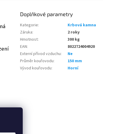
Doplňkové parametry
Kategorie
:
Krbová kamna
rná
Záruka
:
2 roky
Hmotnost
:
300 kg
EAN
:
8022724004920
zení
Externí přívod vzduchu
:
Ne
Průměr kouřovodu
:
150 mm
Vývod kouřovodu
:
Horní