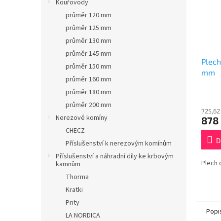
Kouřovody
průměr 120 mm
průměr 125 mm
průměr 130 mm
průměr 145 mm
Plech
průměr 150 mm
mm
průměr 160 mm
průměr 180 mm
průměr 200 mm
725,62
Nerezové komíny
878
CHECZ
D
Příslušenství k nerezovým komínům
Příslušenství a náhradní díly ke krbovým
Plech 
kamnům
Thorma
Kratki
Prity
Popi
LA NORDICA