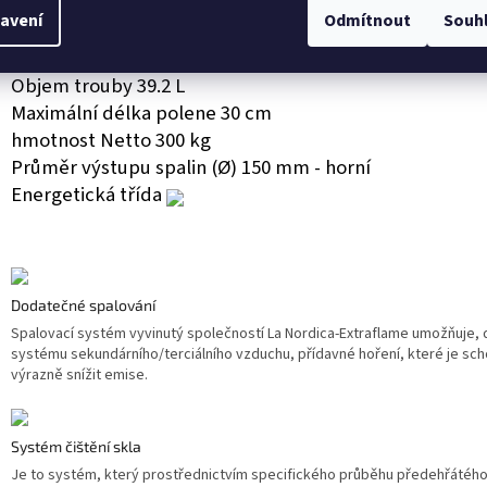
Rozměry (ŠxVxH) 790x1244x530 mm
avení
Odmítnout
Souh
Rozměry ohniště 546x360x290 mm
Rozměry trouby 443x290x305 mm
Objem trouby 39.2 L
Maximální délka polene 30 cm
hmotnost Netto 300 kg
Průměr výstupu spalin (Ø) 150 mm - horní
Energetická třída
Dodatečné spalování
Spalovací systém vyvinutý společností La Nordica-Extraflame umožňuje, 
systému sekundárního/terciálního vzduchu, přídavné hoření, které je sc
výrazně snížit emise.
Systém čištění skla
Je to systém, který prostřednictvím specifického průběhu předehřátéh