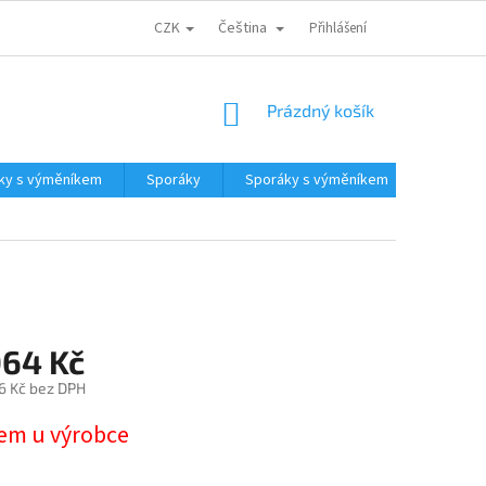
CZK
Čeština
CENA DOPRAVY
PARTNEŘI
ODSTOUPENÍ OD KUPNÍ SMLOUVY
Přihlášení
NÁKUPNÍ
Prázdný košík
KOŠÍK
ky s výměníkem
Sporáky
Sporáky s výměníkem
Kotle a
064 Kč
6 Kč bez DPH
em u výrobce