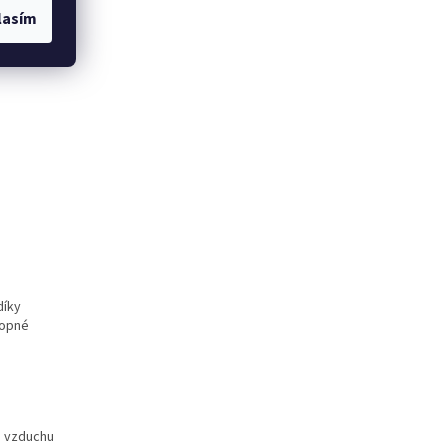
lasím
díky
hopné
o vzduchu