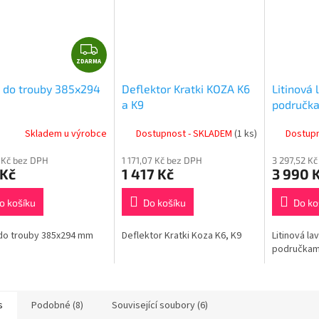
A
Z
ZDARMA
D
A
 do trouby 385x294
Deflektor Kratki KOZA K6
Litinová 
R
a K9
područka
M
A
Skladem u výrobce
Dostupnost - SKLADEM
(1 ks)
Dostup
 Kč bez DPH
1 171,07 Kč bez DPH
3 297,52 K
 Kč
1 417 Kč
3 990 
o košíku
Do košíku
Do ko
do trouby 385x294 mm
Deflektor Kratki Koza K6, K9
Litinová la
područkami
s
Podobné (8)
Související soubory (6)