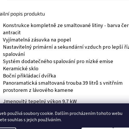
ailní popis produktu
Konstrukce kompletně ze smaltované litiny - barva če
antracit
Vyjímatelná zásuvka na popel
Nastavitelný primární a sekundární vzduch pro lepší ří
spalování
Systém dodatečného spalování pro nízké emise
Keramické sklo
Boční přikládací dvířka
Panoramatická smaltovaná trouba 39 litrů s vnitřním
prostorem z lávového kamene
Jmenovitý tepelný výkon 9.7 kW
Účinnost 86 %
web používá soubory cookie. Dalším procházením tohoto webu
Sezónní účinnost 76 %
jete souhlas s jejich používáním.
hodinová spotřebapaliva 2.7 kg/hod.