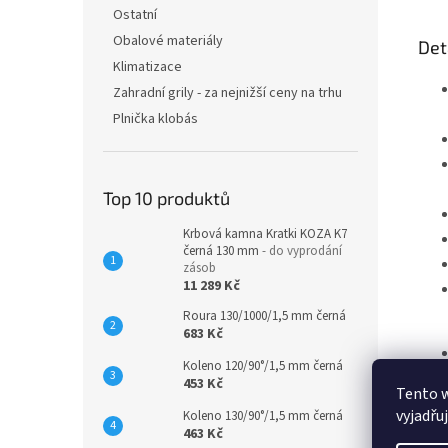
Ostatní
Obalové materiály
Det
Klimatizace
Zahradní grily - za nejnižší ceny na trhu
Plnička klobás
Top 10 produktů
Krbová kamna Kratki KOZA K7
černá 130 mm
- do vyprodání
zásob
11 289 Kč
Roura 130/1000/1,5 mm černá
683 Kč
Koleno 120/90°/1,5 mm černá
453 Kč
Tento 
vyjadřu
Koleno 130/90°/1,5 mm černá
463 Kč