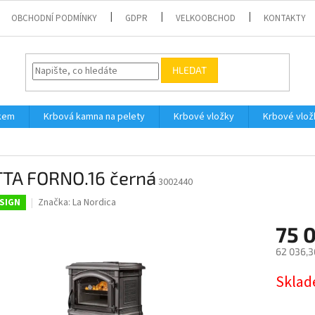
OBCHODNÍ PODMÍNKY
GDPR
VELKOOBCHOD
KONTAKTY
HLEDAT
íkem
Krbová kamna na pelety
Krbové vložky
Krbové vlož
TTA FORNO.16 černá
3002440
Značka:
La Nordica
SIGN
75 
62 036,3
Měrná
Sklad
cena: