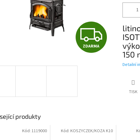
liti
Z
ISOT
výko
ZDARMA
D
150 
Detailní 
A
TISK
R
M
sející produkty
Kód:
1119000
Kód:
KOSZYCZEK/KOZA K10
K