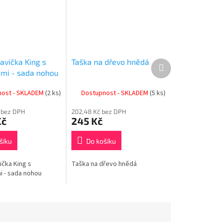
lavička King s
Taška na dřevo hnědá
Další
produkt
mi - sada nohou
nost - SKLADEM
(2 ks)
Dostupnost - SKLADEM
(5 ks)
č bez DPH
202,48 Kč bez DPH
Kč
245 Kč
šíku
Do košíku
vička King s
Taška na dřevo hnědá
 - sada nohou