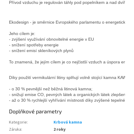
Přívod vzduchu je regulován táhly pod popelníkem a nad dvířky - p
Ekodesign - je směrnice Evropského parlamentu o energetických p
Jeho cílem je:

- zvýšení využívání obnovitelné energie v EU

- snížení spotřeby energie

To znamená, že jejím cílem je co nejčistší vzduch a úspora energ
Díky použití vermikulární litiny splňují volně stojící kamna KA
- o 30 % pevnější než běžná litinová kamna; 
- snižují emise CO, pevných látek a organických látek zlepšením kv
- až o 30 % rychlejší vyhřívání místnosti díky zvýšené tepelné vodi
Doplňkové parametry
Kategorie
:
Krbová kamna
Záruka
:
2 roky