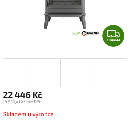
Z
ZDARMA
D
A
R
M
A
22 446 Kč
18 550,41 Kč bez DPH
Měrná
Skladem u výrobce
cena: