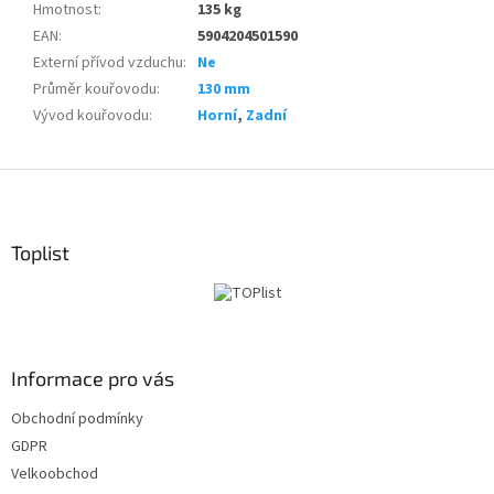
Hmotnost
:
135 kg
EAN
:
5904204501590
Externí přívod vzduchu
:
Ne
Průměr kouřovodu
:
130 mm
Vývod kouřovodu
:
Horní
,
Zadní
Z
á
p
a
Toplist
t
í
Informace pro vás
Obchodní podmínky
GDPR
Velkoobchod