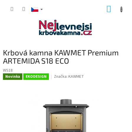
Přejít
NÁKUP
na
obsah
KOŠÍK
Krbová kamna KAWMET Premium
ARTEMIDA S18 ECO
WS18
Značka:
KAWMET
Novinka
EKODESIGN