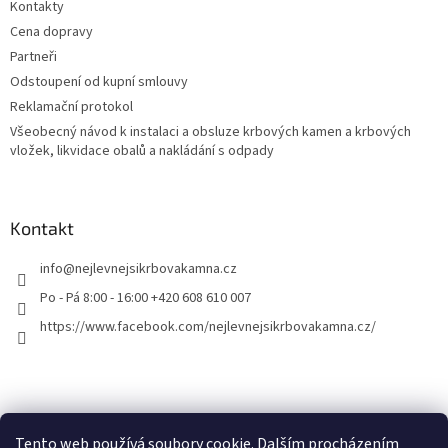
Kontakty
Cena dopravy
Partneři
Odstoupení od kupní smlouvy
Reklamační protokol
Všeobecný návod k instalaci a obsluze krbových kamen a krbových
vložek, likvidace obalů a nakládání s odpady
Kontakt
info
@
nejlevnejsikrbovakamna.cz
Po - Pá 8:00 - 16:00 +420 608 610 007
https://www.facebook.com/nejlevnejsikrbovakamna.cz/
Tento web používá soubory cookie. Dalším procházením