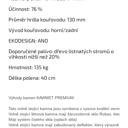
Účinnost: 76
%
Průměr hrdla kouřovodu: 130
mm
Vývod kouřovodu: horní/zadní
EKODESIGN: ANO
Doporučené palivo: dřevo listnatých stromů o
vlhkosti nižší než 20%
Hmotnost:
135 kg
Délka polena: 40 cm
Výhody kamen KAWMET PREMIUM:

Tato volně stojící kamna jsou vyrobena z vysoce kvalitní vermikulár
Volně stojící litinová kamna mají žáruvzdorné sklo Robax, které o
Májí systém čistého skla (oplach skla).

Volně stojící kamna mají zabudovaný deflektor, který výrazně zvyšuje