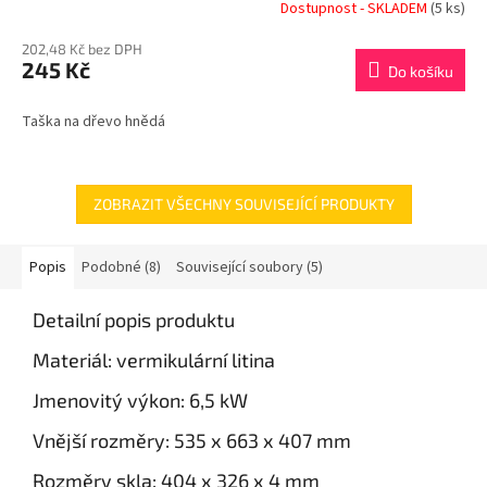
Dostupnost - SKLADEM
(5 ks)
202,48 Kč bez DPH
245 Kč
Do košíku
Taška na dřevo hnědá
ZOBRAZIT VŠECHNY SOUVISEJÍCÍ PRODUKTY
Popis
Podobné (8)
Související soubory (5)
Detailní popis produktu
Materiál: vermikulární litina
Jmenovitý výkon: 6,5
kW
Vnější rozměry:
535 x 663 x 407 mm
Rozměry skla: 404 x 326 x 4 mm