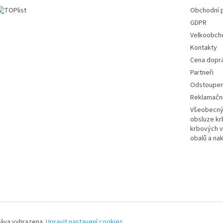
Obchodní 
GDPR
Velkoobch
Kontakty
Cena dopr
Partneři
Odstoupení
Reklamační
Všeobecný 
obsluze k
krbových v
obalů a na
ráva vyhrazena.
Upravit nastavení cookies