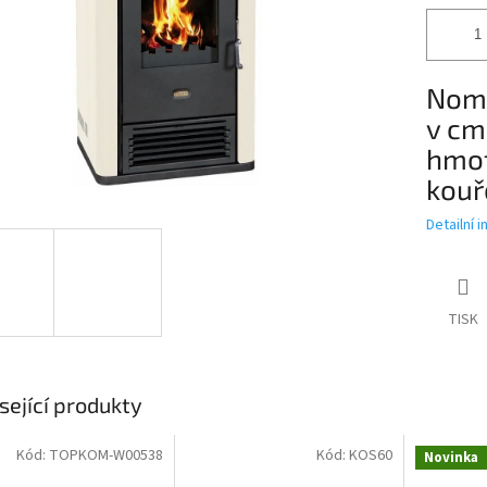
Nomi
v cm
hmot
kouř
Detailní 
TISK
sející produkty
Kód:
TOPKOM-W00538
Kód:
KOS60
Novinka