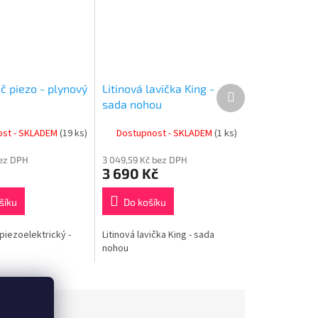
č piezo - plynový
Litinová lavička King -
Další
produkt
sada nohou
ost - SKLADEM
(19 ks)
Dostupnost - SKLADEM
(1 ks)
bez DPH
3 049,59 Kč bez DPH
3 690 Kč
šíku
Do košíku
piezoelektrický -
Litinová lavička King - sada
nohou