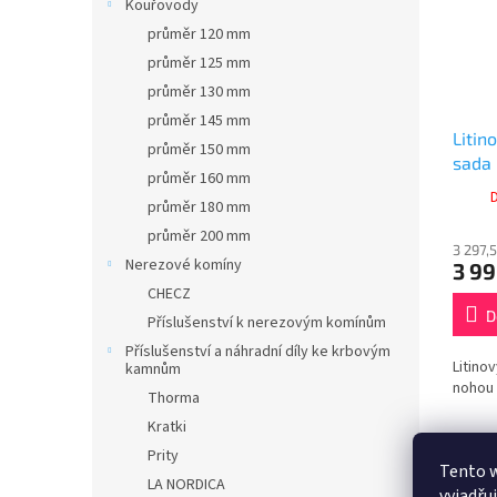
Kouřovody
průměr 120 mm
průměr 125 mm
průměr 130 mm
průměr 145 mm
Litin
průměr 150 mm
sada
průměr 160 mm
průměr 180 mm
průměr 200 mm
3 297,
Nerezové komíny
3 99
CHECZ
D
Příslušenství k nerezovým komínům
Příslušenství a náhradní díly ke krbovým
Litino
kamnům
nohou
Thorma
Kratki
Prity
Tento 
Popi
LA NORDICA
vyjadřu