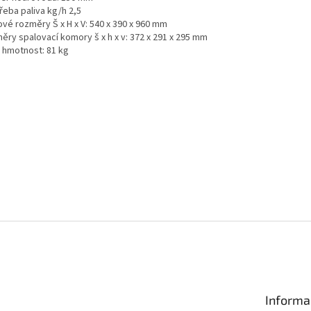
řeba paliva kg/h 2,5
ové rozměry Š x H x V: 540 x 390 x 960 mm
ěry spalovací komory š x h x v: 372 x 291 x 295 mm
á hmotnost: 81 kg
Informa