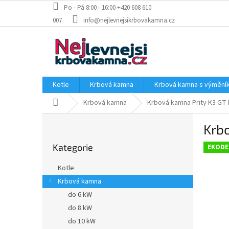
Přejít
Po - Pá 8:00 - 16:00 +420 608 610
na
007
info@nejlevnejsikrbovakamna.cz
obsah
Kotle
Krbová kamna
Krbová kamna s výměn
Domů
Krbová kamna
Krbová kamna Prity K3 GT 
P
Krbo
o
Přeskočit
s
Kategorie
kategorie
EKODE
t
r
Kotle
a
Krbová kamna
n
do 6 kW
n
í
do 8 kW
p
do 10 kW