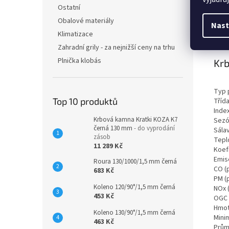
Ostatní
Obalové materiály
Det
Nast
Klimatizace
Pop
Zahradní grily - za nejnižší ceny na trhu
Plnička klobás
Krb
Typ p
Top 10 produktů
Tříd
Inde
Krbová kamna Kratki KOZA K7
Sezó
černá 130 mm
- do vyprodání
Sála
zásob
Teplo
11 289 Kč
Koef
Emis
Roura 130/1000/1,5 mm černá
CO (
683 Kč
PM (
Koleno 120/90°/1,5 mm černá
NOx 
453 Kč
OGC 
Hmot
Koleno 130/90°/1,5 mm černá
Minim
463 Kč
Prům