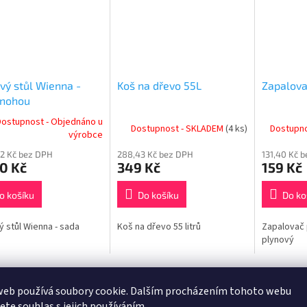
ový stůl Wienna -
Koš na dřevo 55L
Zapalova
 nohou
Dostupnost - Objednáno u
Dostupnost - SKLADEM
(4 ks)
Dostupn
výrobce
52 Kč bez DPH
288,43 Kč bez DPH
131,40 Kč 
0 Kč
349 Kč
159 Kč
o košíku
Do košíku
Do ko
vý stůl Wienna - sada
Koš na dřevo 55 litrů
Zapalovač 
plynový
web používá soubory cookie. Dalším procházením tohoto webu
s
Podobné (8)
Související soubory (2)
jete souhlas s jejich používáním.