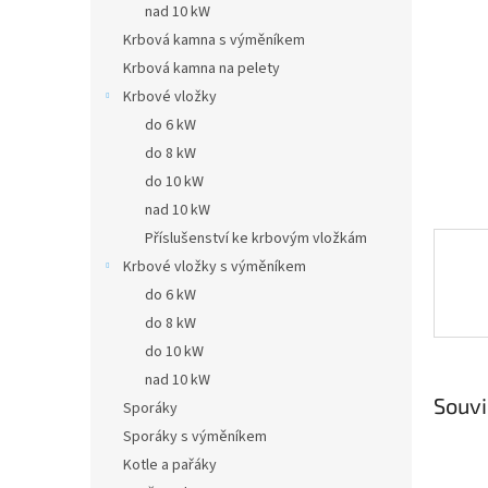
a
nad 10 kW
n
Krbová kamna s výměníkem
e
Krbová kamna na pelety
l
Krbové vložky
do 6 kW
do 8 kW
do 10 kW
nad 10 kW
Příslušenství ke krbovým vložkám
Krbové vložky s výměníkem
do 6 kW
do 8 kW
do 10 kW
nad 10 kW
Souvi
Sporáky
Sporáky s výměníkem
Kotle a pařáky