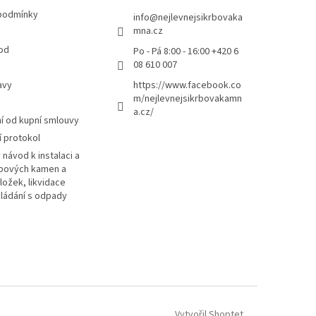
podmínky
info
@
nejlevnejsikrbovaka
mna.cz
od
Po - Pá 8:00 - 16:00 +420 6
08 610 007
avy
https://www.facebook.co
m/nejlevnejsikrbovakamn
a.cz/
 od kupní smlouvy
 protokol
návod k instalaci a
rbových kamen a
ložek, likvidace
kládání s odpady
Vytvořil Shoptet