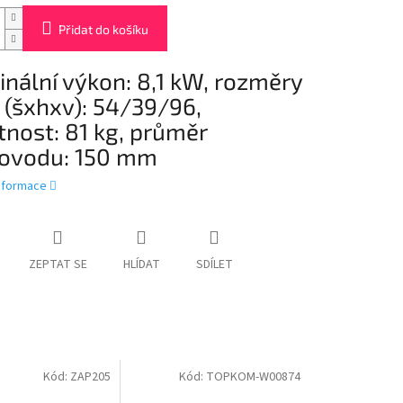
Přidat do košíku
nální výkon: 8,1 kW, rozměry
 (šxhxv): 54/39/96,
nost: 81 kg, průměr
ovodu: 150 mm
informace
ZEPTAT SE
HLÍDAT
SDÍLET
Kód:
ZAP205
Kód:
TOPKOM-W00874