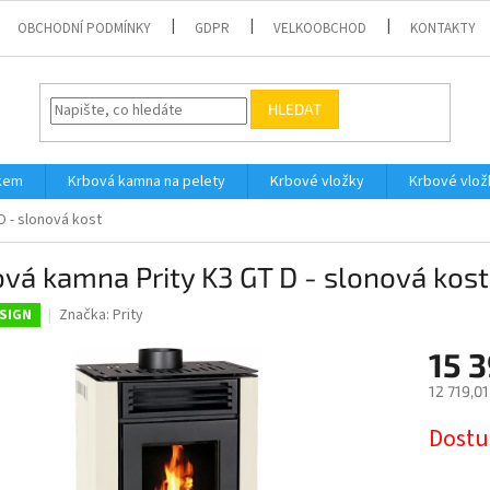
OBCHODNÍ PODMÍNKY
GDPR
VELKOOBCHOD
KONTAKTY
HLEDAT
íkem
Krbová kamna na pelety
Krbové vložky
Krbové vlož
D - slonová kost
vá kamna Prity K3 GT D - slonová kost
Značka:
Prity
SIGN
15 
12 719,0
Měrná
Dostu
cena: