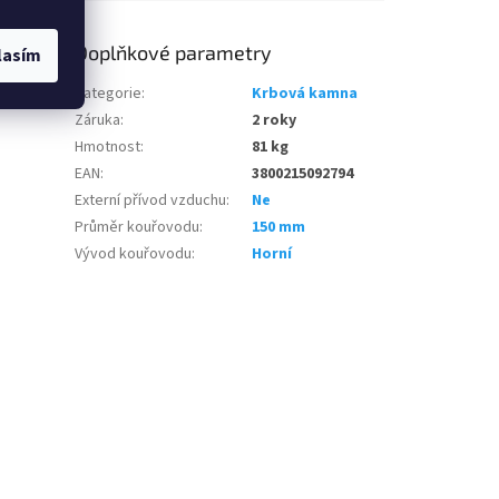
Doplňkové parametry
lasím
Kategorie
:
Krbová kamna
Záruka
:
2 roky
Hmotnost
:
81 kg
EAN
:
3800215092794
Externí přívod vzduchu
:
Ne
Průměr kouřovodu
:
150 mm
Vývod kouřovodu
:
Horní