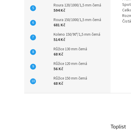
Spot
Roura 120/1000/1,5 mm černá
Celk
594 Kč
Rozm
Roura 150/1000/1,5 mm černá
Čist
681 Kč
Koleno 150/90°/1,5 mm černá
514 Kč
Růžice 130 mm černá
68 Kč
Růžice 120 mm černá
56 Kč
Růžice 150 mm černá
68 Kč
Z
á
p
a
t
Toplist
í