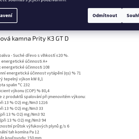
ailní popis produktu
avení
Odmítnout
Souh
is produktu:
ová kamna Prity K3 GT D
aliva - Suché dřevo s vlhkostí ≤20 %.
a energetické účinnosti A+
x energetické účinnosti 108
nní energetická účinnost vytápění (ηs) % 71
vý tepelný výkon kW 8,1
ta spalin °C 232
icient výkonu (COP) % 80,4
e z produktů spalování při jmenovitém výkonu:
při 13 % O2) mg/Nm3 1216
při 13 % O2) mg/Nm3 33
(při 13 % O2) mg/Nm3 92
(při 13 % O2) mg/Nm3 94
nostní průtok výfukových plynů g/s 6
ální tah komína Pa 12
ěr kouřovodu: 150 mm