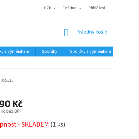
CZK
Čeština
CENA DOPRAVY
PARTNEŘI
ODSTOUPENÍ OD KUPNÍ SMLOUVY
Přihlášení
NÁKUPNÍ
Prázdný košík
KOŠÍK
ky s výměníkem
Sporáky
Sporáky s výměníkem
Kotle a
065115
390 Kč
1 Kč bez DPH
pnost - SKLADEM
(1 ks)