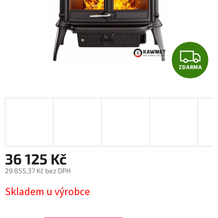
Z
ZDARMA
D
A
R
M
A
36 125 Kč
29 855,37 Kč bez DPH
Měrná
Skladem u výrobce
cena: