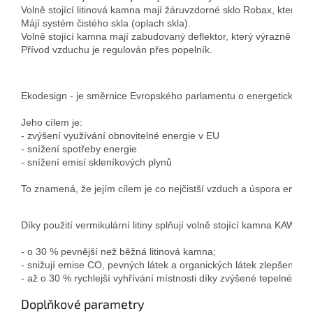
Volně stojící litinová kamna mají žáruvzdorné sklo Robax, které o
Májí systém čistého skla (oplach skla).

Volně stojící kamna mají zabudovaný deflektor, který výrazně zvyšuje
Přívod vzduchu je regulován přes popelník.
Ekodesign - je směrnice Evropského parlamentu o energetických p
Jeho cílem je:

- zvýšení využívání obnovitelné energie v EU

- snížení spotřeby energie

To znamená, že jejím cílem je co nejčistší vzduch a úspora energ
Díky použití vermikulární litiny splňují volně stojící kamna KA
- o 30 % pevnější než běžná litinová kamna; 
- snižují emise CO, pevných látek a organických látek zlepšením kv
- až o 30 % rychlejší vyhřívání místnosti díky zvýšené tepelné vodi
Doplňkové parametry