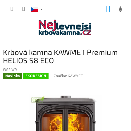
Přejít
NÁKUP
na
obsah
KOŠÍK
Krbová kamna KAWMET Premium
HELIOS S8 ECO
WS8 WR
Značka:
KAWMET
Novinka
EKODESIGN