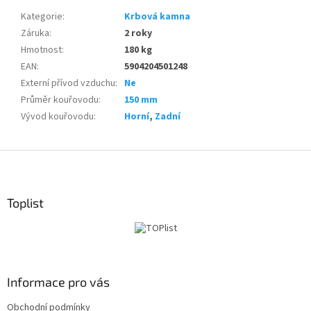
Kategorie
:
Krbová kamna
Záruka
:
2 roky
Hmotnost
:
180 kg
EAN
:
5904204501248
Externí přívod vzduchu
:
Ne
Průměr kouřovodu
:
150 mm
Vývod kouřovodu
:
Horní
,
Zadní
Z
á
p
a
Toplist
t
í
Informace pro vás
Obchodní podmínky