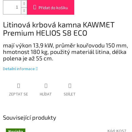
Přidat do košíku
Litinová krbová kamna
KAWMET
Premium HELIOS S8 ECO
mají výkon 13,9 kW, průměr kouřovodu 150 mm,
hmotnost 180 kg, použitý materiál litina, délka
polena je až 55 cm.
Detailní informace
ZEPTAT SE
HLÍDAT
SDÍLET
Související produkty
Kód:
KOS7
Novinka