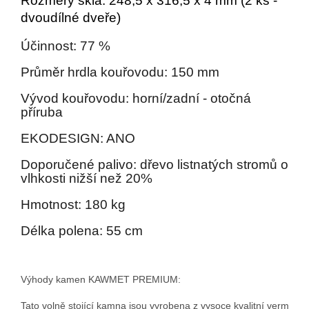
Rozměry skla: 248,5 x 316,5 x 4 mm (2 ks -
dvoudílné dveře)
Účinnost: 77 %
Průměr hrdla kouřovodu: 150 mm
Vývod kouřovodu: horní/zadní - otočná
příruba
EKODESIGN: ANO
Doporučené palivo: dřevo listnatých stromů o
vlhkosti nižší než 20%
Hmotnost: 180 kg
Délka polena: 55 cm
Výhody kamen KAWMET PREMIUM:

Tato volně stojící kamna jsou vyrobena z vysoce kvalitní vermikulár