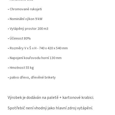
• Chromované rukojeti
• Nominální výkon 9 kW
• Vytápěný prostor 200 m3
• Účinnost 80%
• Rozměry V x Š x H - 740 x 420 x 540 mm
• Napojení kouřovodu horní 130 mm
• Hmotnost 55 kg
• palivo dřevo, dřevěné brikety
Výrobek je dodáván na paletě + kartonové krabici.
Spotřebič není vhodný jako hlavní zdroj vytápění.