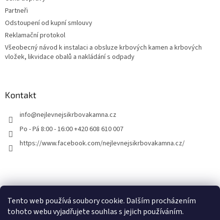
Partneři
Odstoupení od kupní smlouvy
Reklamační protokol
Všeobecný návod k instalaci a obsluze krbových kamen a krbových
vložek, likvidace obalů a nakládání s odpady
Kontakt
info
@
nejlevnejsikrbovakamna.cz
Po - Pá 8:00 - 16:00 +420 608 610 007
https://www.facebook.com/nejlevnejsikrbovakamna.cz/
Tento web používá soubory cookie. Dalším procházením
tohoto webu vyjadřujete souhlas s jejich používáním.