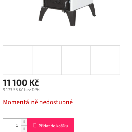
11 100 Kč
9 173,55 Kč bez DPH
Měrná
Momentálně nedostupné
cena:
Přidat do košíku