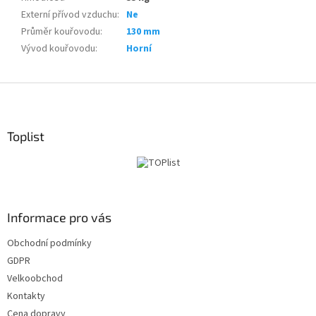
Externí přívod vzduchu
:
Ne
Průměr kouřovodu
:
130 mm
Vývod kouřovodu
:
Horní
Z
á
p
a
Toplist
t
í
Informace pro vás
Obchodní podmínky
GDPR
Velkoobchod
Kontakty
Cena dopravy