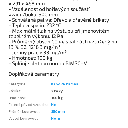
x 291 x 468 mm
- Vzdálenost od hořlavých součástí
vzadu/boku: 500 mm
- Schválená paliva: Dřevo a dřevěné brikety
- Teplota spalin: 232 °C
- Maximální tlak na výstupu při jmenovitém
tepelném výkonu: 12 Pa
- Průměrný obsah CO ve spalinách vztažený na
13 % O2: 1216,3 mg/m³
- Jemný prach: 33 mg/m³
- Hmotnost: 100 kg
- Splňuje platnou normu BIMSCHV
Doplňkové parametry
Kategorie
:
Krbová kamna
Záruka
:
2 roky
Hmotnost
:
100 kg
Externí přívod vzduchu
:
Ne
Průměr kouřovodu
:
150 mm
Vývod kouřovodu
:
Horní