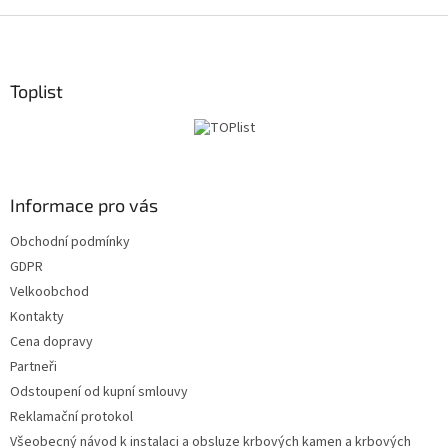
Z
á
p
a
Toplist
t
í
Informace pro vás
Obchodní podmínky
GDPR
Velkoobchod
Kontakty
Cena dopravy
Partneři
Odstoupení od kupní smlouvy
Reklamační protokol
Všeobecný návod k instalaci a obsluze krbových kamen a krbových