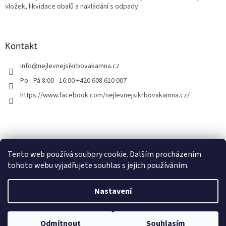
vložek, likvidace obalů a nakládání s odpady
Kontakt
info
@
nejlevnejsikrbovakamna.cz
Po - Pá 8:00 - 16:00 +420 608 610 007
https://www.facebook.com/nejlevnejsikrbovakamna.cz/
Tento web používá soubory cookie. Dalším procházením
tohoto webu vyjadřujete souhlas s jejich používáním.
Vytvořil Shoptet
Nastavení
Copyright 2026
Nejlevnejsikrbovakamna.cz
. Všechna práva
Odmítnout
Souhlasím
vyhrazena.
Upravit nastavení cookies