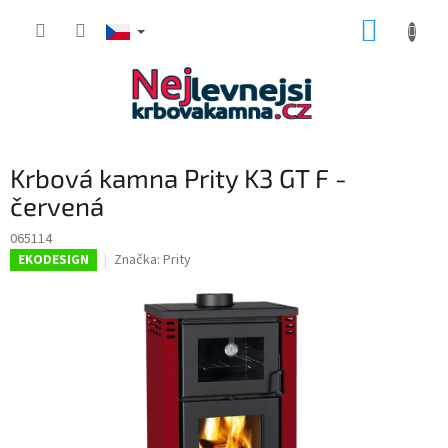
Přejít
NÁKUP
na
obsah
KOŠÍK
Krbová kamna Prity K3 GT F -
červená
065114
Značka:
Prity
EKODESIGN