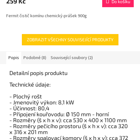
259 Kč
Do košíku
Fermit čistič komínu chemický-prášek 900g
ZOBRAZIT VŠECHNY SOUVISEJÍCÍ PRODUKTY
Popis
Podobné (8)
Související soubory (2)
Detailní popis produktu
Technické údaje:
- Plochý rošt
- Jmenovitý výkon: 8,1 kW
- Účinnost: 80,4
- Připojení kouřovodu: Ø 150 mm - horní
- Rozměry (š x h x v): cca 530 x 400 x 1100 mm
- Rozměry pečicího prostoru (š x h x v): cca 320
x 316 x 201 mm
- Rozměry spalovací komory (š x h x v): cca 372