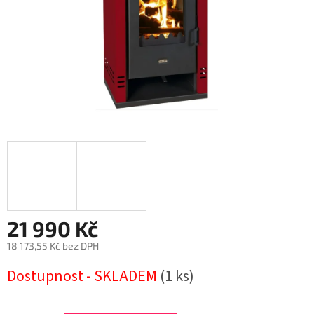
21 990 Kč
18 173,55 Kč bez DPH
Měrná
Dostupnost - SKLADEM
(1 ks)
cena: